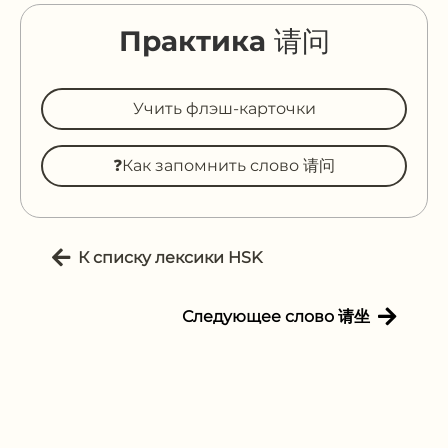
Практика 请问
Учить флэш-карточки
❓Как запомнить слово 请问
К списку лексики HSK
Следующее слово 请坐