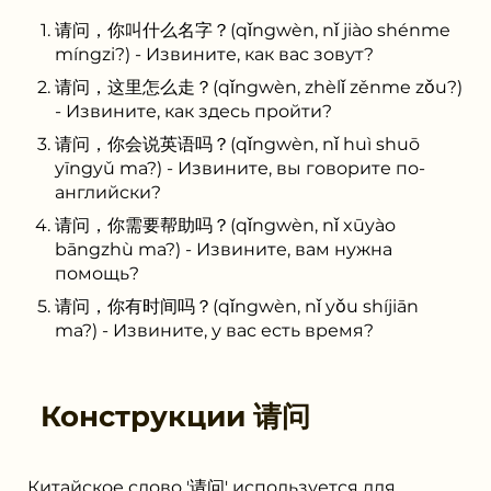
请问，你叫什么名字？(qǐngwèn, nǐ jiào shénme
míngzi?) - Извините, как вас зовут?
请问，这里怎么走？(qǐngwèn, zhèlǐ zěnme zǒu?)
- Извините, как здесь пройти?
请问，你会说英语吗？(qǐngwèn, nǐ huì shuō
yīngyǔ ma?) - Извините, вы говорите по-
английски?
请问，你需要帮助吗？(qǐngwèn, nǐ xūyào
bāngzhù ma?) - Извините, вам нужна
помощь?
请问，你有时间吗？(qǐngwèn, nǐ yǒu shíjiān
ma?) - Извините, у вас есть время?
Конструкции
请问
Китайское слово '请问' используется для