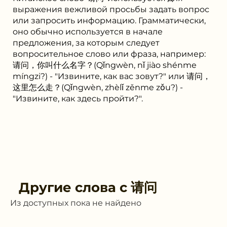
выражения вежливой просьбы задать вопрос
или запросить информацию. Грамматически,
оно обычно используется в начале
предложения, за которым следует
вопросительное слово или фраза, например:
请问，你叫什么名字？(Qǐngwèn, nǐ jiào shénme
míngzi?) - "Извините, как вас зовут?" или 请问，
这里怎么走？(Qǐngwèn, zhèlǐ zěnme zǒu?) -
"Извините, как здесь пройти?".
Другие слова с
请问
Из доступных пока не найдено