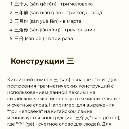
三个人 (sān gè rén) - три человека
三年前 (sān nián qián) - три года назад
三月份 (sān yuè fèn) - в марте
三角形 (sān jiǎo xíng) - треугольник
三倍 (sān bèi) - в три раза
Конструкции
三
Китайский символ 三 (sān) означает "три". Для
построения грамматических конструкций с
использованием данной лексики на
китайском языке используются числительные
и счетные слова. Например, для выражения
"три человека" на китайском языке
используется конструкция "三个人" (sān gè rén),
где "个" (gè) - счетное слово для людей. Для