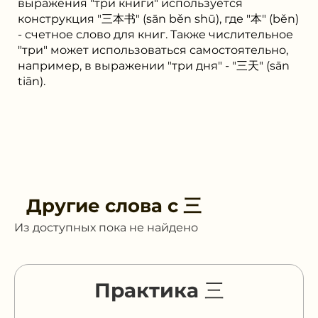
выражения "три книги" используется
конструкция "三本书" (sān běn shū), где "本" (běn)
- счетное слово для книг. Также числительное
"три" может использоваться самостоятельно,
например, в выражении "три дня" - "三天" (sān
tiān).
Другие слова с
三
Из доступных пока не найдено
Практика 三