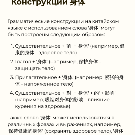
Конструкции
身体
Грамматические конструкции на китайском
языке с использованием слова '身体' могут
быть построены следующим образом:
Существительное + '的' + '身体' (например, 健
康的身体 - здоровое тело)
Глагол + '身体' (например, 保护身体 -
защищать тело)
Прилагательное + '身体' (например, 紧张的身
体 - напряженное тело)
Существительное + '对' + '身体' + 的' + 影响'
(например, 吸烟对身体的影响 - влияние
курения на здоровье)
Также слово '身体' может использоваться в
различных фразах и выражениях, например,
'保持健康的身体' (сохранять здоровое тело), '身体