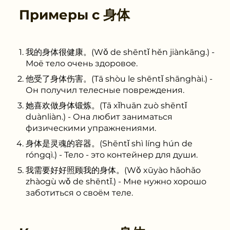
Примеры с
身体
我的身体很健康。(Wǒ de shēntǐ hěn jiànkāng.) -
Моё тело очень здоровое.
他受了身体伤害。(Tā shòu le shēntǐ shānghài.) -
Он получил телесные повреждения.
她喜欢做身体锻炼。(Tā xǐhuān zuò shēntǐ
duànliàn.) - Она любит заниматься
физическими упражнениями.
身体是灵魂的容器。(Shēntǐ shì líng hún de
róngqì.) - Тело - это контейнер для души.
我需要好好照顾我的身体。(Wǒ xūyào hǎohǎo
zhàogù wǒ de shēntǐ.) - Мне нужно хорошо
заботиться о своём теле.