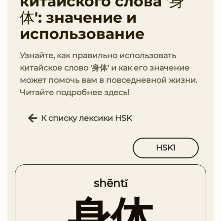
китайского слова '身
体': значение и
использование
Узнайте, как правильно использовать
китайское слово '身体' и как его значение
может помочь вам в повседневной жизни.
Читайте подробнее здесь!
К списку лексики HSK
HSK1
shēntǐ
身体