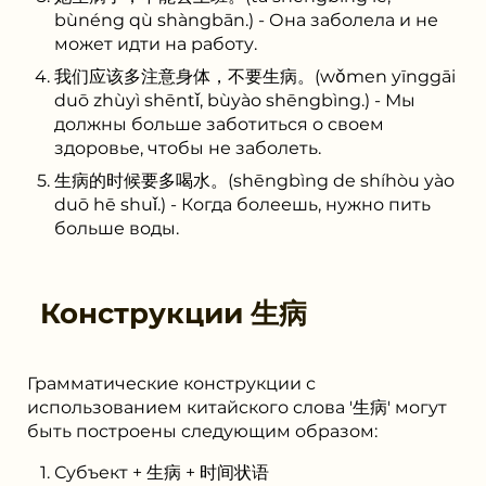
bùnéng qù shàngbān.) - Она заболела и не
может идти на работу.
我们应该多注意身体，不要生病。(wǒmen yīnggāi
duō zhùyì shēntǐ, bùyào shēngbìng.) - Мы
должны больше заботиться о своем
здоровье, чтобы не заболеть.
生病的时候要多喝水。(shēngbìng de shíhòu yào
duō hē shuǐ.) - Когда болеешь, нужно пить
больше воды.
Конструкции
生病
Грамматические конструкции с
использованием китайского слова '生病' могут
быть построены следующим образом:
Субъект + 生病 + 时间状语