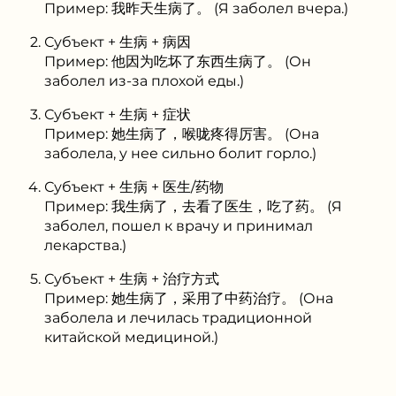
Пример: 我昨天生病了。 (Я заболел вчера.)
Субъект + 生病 + 病因
Пример: 他因为吃坏了东西生病了。 (Он
заболел из-за плохой еды.)
Субъект + 生病 + 症状
Пример: 她生病了，喉咙疼得厉害。 (Она
заболела, у нее сильно болит горло.)
Субъект + 生病 + 医生/药物
Пример: 我生病了，去看了医生，吃了药。 (Я
заболел, пошел к врачу и принимал
лекарства.)
Субъект + 生病 + 治疗方式
Пример: 她生病了，采用了中药治疗。 (Она
заболела и лечилась традиционной
китайской медициной.)