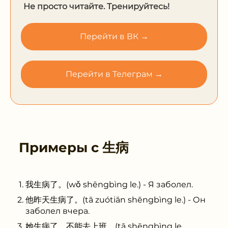
Не просто читайте. Тренируйтесь!
Перейти в ВК →
Перейти в Телеграм →
Примеры с
生病
我生病了。(wǒ shēngbìng le.) - Я заболел.
他昨天生病了。(tā zuótiān shēngbìng le.) - Он
заболел вчера.
她生病了，不能去上班。(tā shēngbìng le,