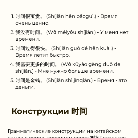
时间很宝贵。 (Shíjiān hěn bǎoguì.) - Время
очень ценно.
我没有时间。 (Wǒ méiyǒu shíjiān.) - У меня нет
времени.
时间过得很快。 (Shíjiān guò dé hěn kuài.) -
Время летит быстро.
我需要更多的时间。 (Wǒ xūyào gèng duō de
shíjiān.) - Мне нужно больше времени.
时间是金钱。 (Shíjiān shì jīnqián.) - Время - это
деньги.
Конструкции
时间
Грамматические конструкции на китайском
языке с использованием слова '时间' строятся