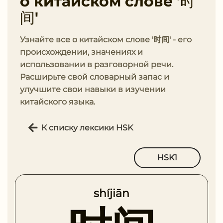
о китайском слове '时
间'
Узнайте все о китайском слове '时间' - его
происхождении, значениях и
использовании в разговорной речи.
Расширьте свой словарный запас и
улучшите свои навыки в изучении
китайского языка.
К списку лексики HSK
HSK1
shíjiān