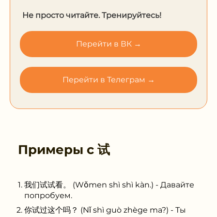
Не просто читайте. Тренируйтесь!
Перейти в ВК →
Перейти в Телеграм →
Примеры с
试
我们试试看。 (Wǒmen shì shì kàn.) - Давайте
попробуем.
你试过这个吗？ (Nǐ shì guò zhège ma?) - Ты