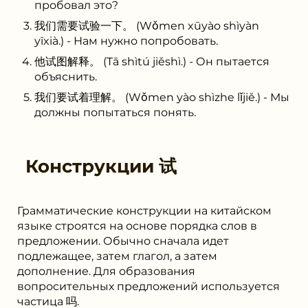
пробовал это?
我们需要试验一下。 (Wǒmen xūyào shìyàn
yīxià.) - Нам нужно попробовать.
他试图解释。 (Tā shìtú jiěshì.) - Он пытается
объяснить.
我们要试着理解。 (Wǒmen yào shìzhe lǐjiě.) - Мы
должны попытаться понять.
Конструкции
试
Грамматические конструкции на китайском
языке строятся на основе порядка слов в
предложении. Обычно сначала идет
подлежащее, затем глагол, а затем
дополнение. Для образования
вопросительных предложений используется
частица 吗.