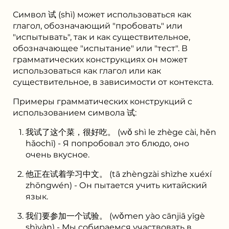
Символ 试 (shì) может использоваться как
глагол, обозначающий "пробовать" или
"испытывать", так и как существительное,
обозначающее "испытание" или "тест". В
грамматических конструкциях он может
использоваться как глагол или как
существительное, в зависимости от контекста.
Примеры грамматических конструкций с
использованием символа 试:
我试了这个菜，很好吃。 (wǒ shì le zhège cài, hěn
hǎochī) - Я попробовал это блюдо, оно
очень вкусное.
他正在试着学习中文。 (tā zhèngzài shìzhe xuéxí
zhōngwén) - Он пытается учить китайский
язык.
我们要参加一个试验。 (wǒmen yào cānjiā yīgè
shìyàn) - Мы собираемся участвовать в