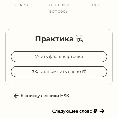
экзамен
тестовые
тест
вопросы
Практика 试
Учить флэш-карточки
❓Как запомнить слово 试
К списку лексики HSK
Следующее слово 是