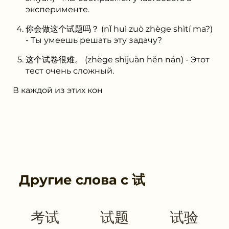
эксперименте.
你会做这个试题吗？ (nǐ huì zuò zhège shìtí ma?)
- Ты умеешь решать эту задачу?
这个试卷很难。 (zhège shìjuàn hěn nán) - Этот
тест очень сложный.
В каждой из этих кон
Другие слова с
试
考试
试题
试验