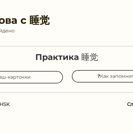
ова с
睡觉
айдено
Практика 睡觉
❓Как запомни
эш-карточки
 HSK
С