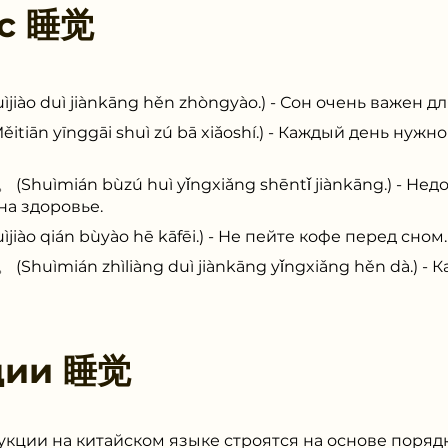
 с
睡觉
 duì jiànkāng hěn zhòngyào.) - Сон очень важен дл
 yīnggāi shuì zú bā xiǎoshí.) - Каждый день нужно
ián bùzú huì yǐngxiǎng shēntǐ jiànkāng.) - Недо
на здоровье.
 qián bùyào hē kāfēi.) - Не пейте кофе перед сном.
ián zhìliàng duì jiànkāng yǐngxiǎng hěn dà.) - К
ции
睡觉
кции на китайском языке строятся на основе поряд