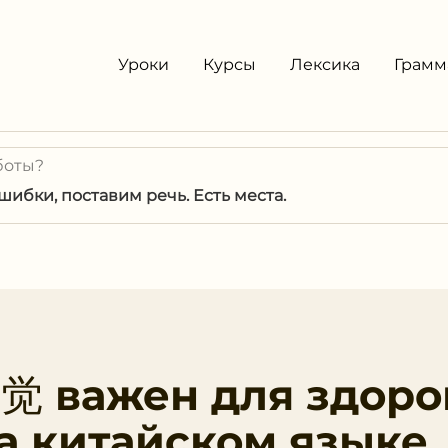
Уроки
Курсы
Лексика
Грамм
боты?
ибки, поставим речь. Есть места.
觉 важен для здоро
а китайском языке