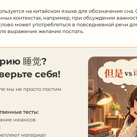
спользуется на китайском языке для обозначения сна.
чных контекстах, например, при обсуждении важности
 слово может употребляться в повседневной речи д
для выражения желания поспать.
орию 睡觉?
верьте себя!
ле мы не просто постим
твенные тесты:
мание нюансов
к
крепляют материал