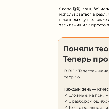
Слово 睡觉 (shuì jiào) и
использоваться в разли
в данном случае. Также
засыпания или просто 
Поняли те
Теперь про
В ВК и Телеграм-кана
теорию.
Каждый день — качес
✓ Сложные, на пони
✓ С разбором ошибо
✓ Те, что реально за