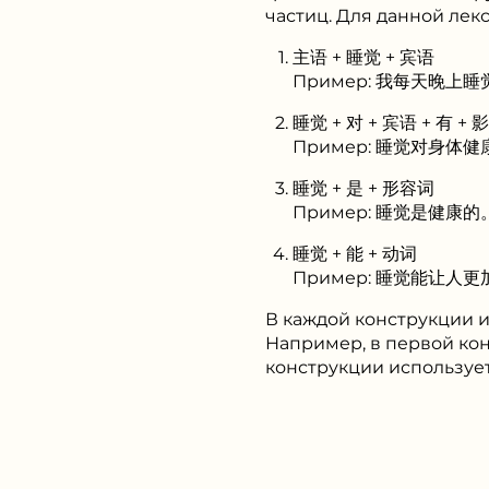
частиц. Для данной лек
主语 + 睡觉 + 宾语
Пример: 我每天晚上睡觉八个
睡觉 + 对 + 宾语 + 有 + 
Пример: 睡觉对身体健康有很
睡觉 + 是 + 形容词
Пример: 睡觉是健康的。 (
睡觉 + 能 + 动词
Пример: 睡觉能让人更加精神
В каждой конструкции и
Например, в первой кон
конструкции используе