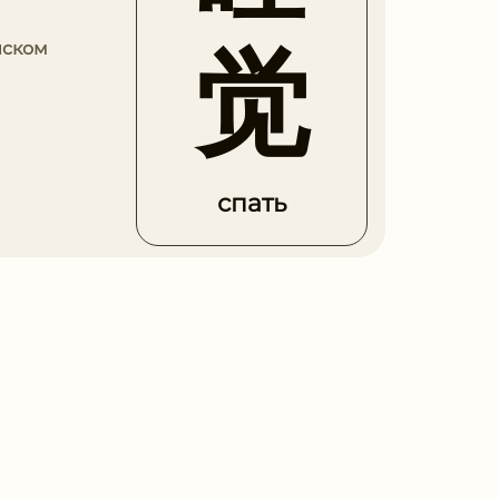
觉
йском
спать