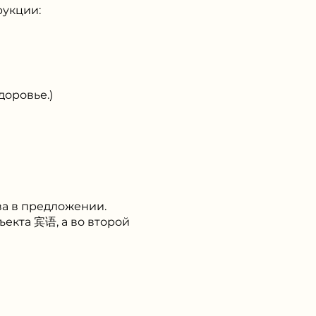
рукции:
оровье.)
ва в предложении.
ъекта 宾语, а во второй