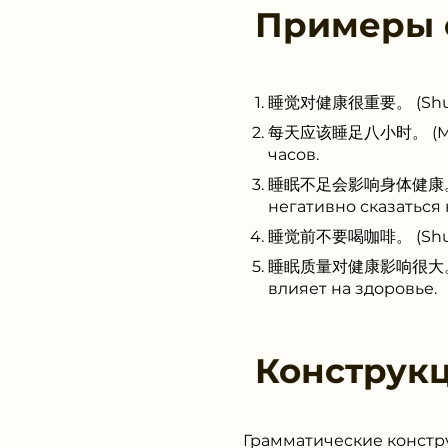
Примеры
睡觉对健康很重要。 (Shuìjiào
每天应该睡足八小时。 (Měitiān
часов.
睡眠不足会影响身体健康。 (Shuìm
негативно сказаться 
睡觉前不要喝咖啡。 (Shuìjiào
睡眠质量对健康影响很大。 (Shuìm
влияет на здоровье.
Конструк
Грамматические констру