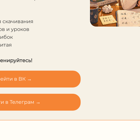
я скачивания
в и уроков
шибок
Китая
ренируйтесь!
ейти в ВК →
и в Телеграм →