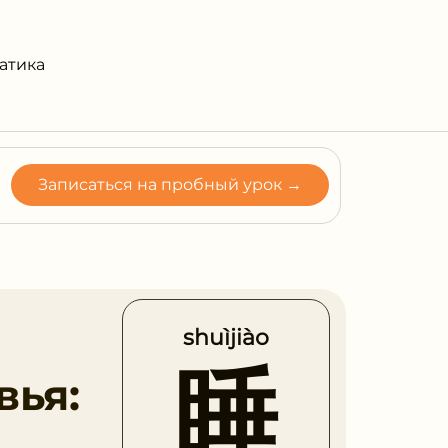
атика
Записаться на пробный урок →
shuìjiào
睡
вья: