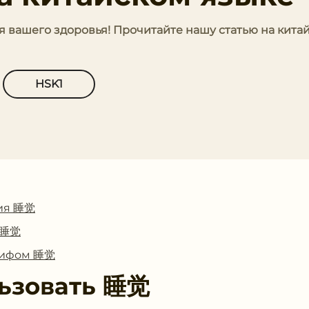
я вашего здоровья! Прочитайте нашу статью на кита
HSK1
ия 睡觉
с 睡觉
глифом 睡觉
ьзовать
睡觉