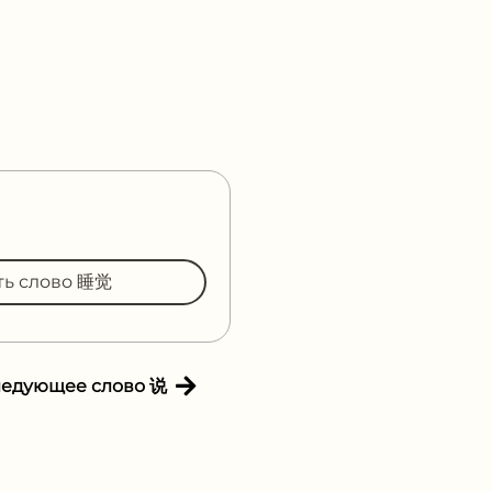
ть слово 睡觉
ледующее слово 说