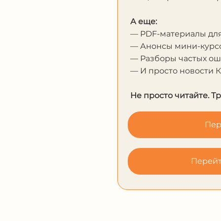
А еще:
— PDF-материалы дл
— Анонсы мини-курсо
— Разборы частых о
— И просто новости 
Не просто читайте. Т
Пер
Перейт