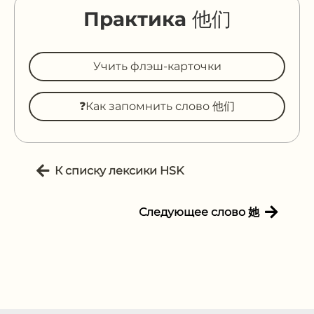
Практика 他们
Учить флэш-карточки
❓Как запомнить слово 他们
К списку лексики HSK
Следующее слово 她