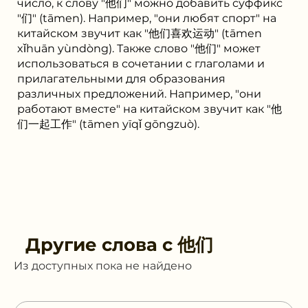
число, к слову "他们" можно добавить суффикс
"们" (tāmen). Например, "они любят спорт" на
китайском звучит как "他们喜欢运动" (tāmen
xǐhuān yùndòng). Также слово "他们" может
использоваться в сочетании с глаголами и
прилагательными для образования
различных предложений. Например, "они
работают вместе" на китайском звучит как "他
们一起工作" (tāmen yīqǐ gōngzuò).
Другие слова с
他们
Из доступных пока не найдено