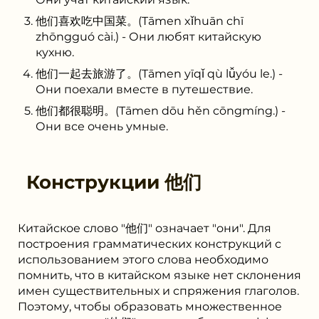
他们喜欢吃中国菜。(Tāmen xǐhuān chī
zhōngguó cài.) - Они любят китайскую
кухню.
他们一起去旅游了。(Tāmen yīqǐ qù lǚyóu le.) -
Они поехали вместе в путешествие.
他们都很聪明。(Tāmen dōu hěn cōngmíng.) -
Они все очень умные.
Конструкции
他们
Китайское слово "他们" означает "они". Для
построения грамматических конструкций с
использованием этого слова необходимо
помнить, что в китайском языке нет склонения
имен существительных и спряжения глаголов.
Поэтому, чтобы образовать множественное