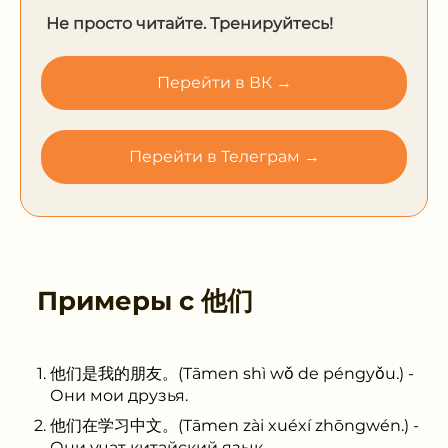
Не просто читайте. Тренируйтесь!
Перейти в ВК →
Перейти в Телеграм →
Примеры с
他们
他们是我的朋友。(Tāmen shì wǒ de péngyǒu.) -
Они мои друзья.
他们在学习中文。(Tāmen zài xuéxí zhōngwén.) -
Они учат китайский язык.