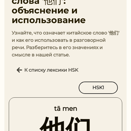
слова '他们':
объяснение и
использование
Узнайте, что означает китайское слово '他们'
и как его использовать в разговорной
речи. Разберитесь в его значениях и
смысле в нашей статье.
К списку лексики HSK
HSK1
tā men
他们