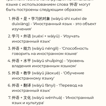
языке с использованием слова '外语' могут
быть построены следующим образом:
外语 + 是 + 学习的对象 (wàiyǔ shì xuéxí de
duìxiàng) - 'Иностранный язык - это объект
изучения'
学习 + 外语 (xuéxí + wàiyǔ) - 'Изучать
иностранный язык'
外语 + 能力 (wàiyǔ nénglì) - 'Способность
говорить на иностранном языке'
外语 + 水平 (wàiyǔ shuǐpíng) - 'Уровень
владения иностранным языком'
外语 + 教学 (wàiyǔ jiàoxué) - 'Обучение
иностранному языку'
外语 + 翻译 (wàiyǔ fānyì) - 'Перевод на
иностранный язык'
外语 + 文化 (wàiyǔ wénhuà) - 'Иностранный
язык и культура'