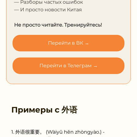
— Разборы частых ошибок
— И просто новости Китая
Не просто читайте. Тренируйтесь!
Перейти в ВК →
Перейти в Телеграм →
Примеры с
外语
外语很重要。 (Wàiyǔ hěn zhòngyào.) -