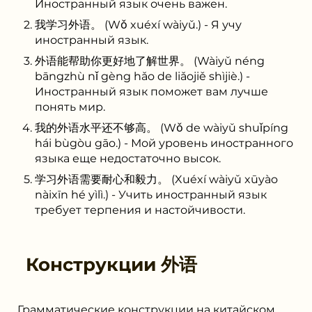
Иностранный язык очень важен.
我学习外语。 (Wǒ xuéxí wàiyǔ.) - Я учу
иностранный язык.
外语能帮助你更好地了解世界。 (Wàiyǔ néng
bāngzhù nǐ gèng hǎo de liǎojiě shìjiè.) -
Иностранный язык поможет вам лучше
понять мир.
我的外语水平还不够高。 (Wǒ de wàiyǔ shuǐpíng
hái bùgòu gāo.) - Мой уровень иностранного
языка еще недостаточно высок.
学习外语需要耐心和毅力。 (Xuéxí wàiyǔ xūyào
nàixīn hé yìlì.) - Учить иностранный язык
требует терпения и настойчивости.
Конструкции
外语
Грамматические конструкции на китайском