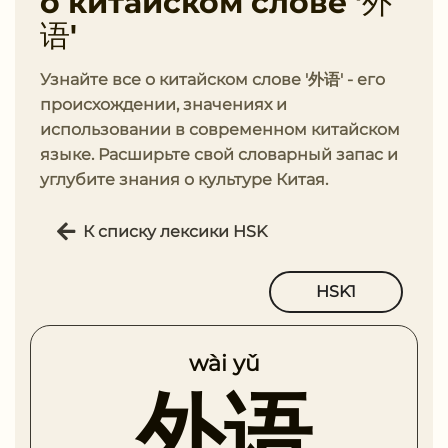
о китайском слове '外
语'
Узнайте все о китайском слове '外语' - его
происхождении, значениях и
использовании в современном китайском
языке. Расширьте свой словарный запас и
углубите знания о культуре Китая.
К списку лексики HSK
HSK1
wài yǔ
外语