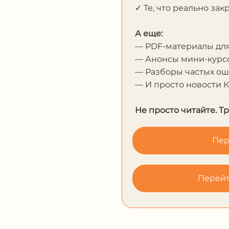
✓ Те, что реально за
А еще:
— PDF-материалы дл
— Анонсы мини-курсо
— Разборы частых о
— И просто новости 
Не просто читайте. Т
Пер
Перейт