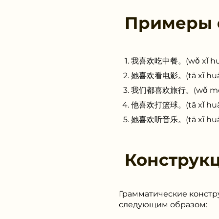
Примеры
我喜欢吃中餐。(wǒ xǐ huān 
她喜欢看电影。(tā xǐ huān 
我们都喜欢旅行。(wǒ men dō
他喜欢打篮球。(tā xǐ huān d
她喜欢听音乐。(tā xǐ huān 
Конструк
Грамматические констру
следующим образом: