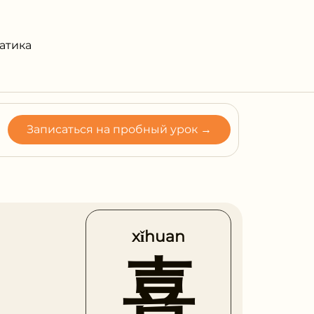
атика
Записаться на пробный урок →
xǐhuan
喜