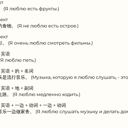
кт
Я люблю есть фрукты.)
ект
。 (Я не люблю есть острое.)
ект
(Я очень люблю смотреть фильмы.)
+ 宾语
 люблю петь.)
+ 宾语 + 的 + 名词
行音乐。 (Музыка, которую я люблю слушать, - это 
+ 宾语 + 地 + 副词
 (Я люблю медленно ходить.)
+ 宾语 + 一边 + 动词 + 一边 + 动词
一边做家务。 (Я люблю слушать музыку и делать до