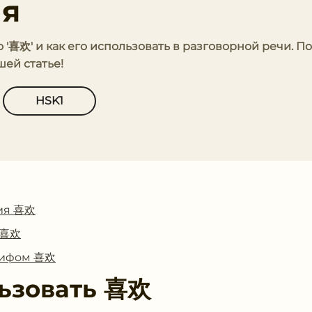
ия
о '喜欢' и как его использовать в разговорной речи. 
ей статье!
HSK1
ия 喜欢
с 喜欢
глифом 喜欢
ьзовать
喜欢