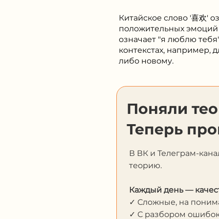
Китайское слово '喜欢' оз
положительных эмоций и
означает "я люблю тебя
контекстах, например, 
либо новому.
Поняли те
Теперь про
В ВК и Телеграм-кана
теорию.
Каждый день — качес
✓ Сложные, на пони
✓ С разбором ошибо