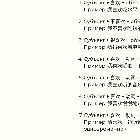
Субъект + 喜欢 + объе
Пример: 我喜欢吃水果。 (
Субъект + 不喜欢 + объ
Пример: 我不喜欢吃辣的食物
Субъект + 很喜欢 + объ
Пример: 我很喜欢看电影。 
Субъект + 喜欢 + 动词 
Пример: 我喜欢唱歌。 (Я
Субъект + 喜欢 + 动词 
Пример: 我喜欢听的音乐是流
Субъект + 喜欢 + 动词 
Пример: 我喜欢慢慢地走路。
Субъект + 喜欢 + 动词 
Пример: 我喜欢一边听音乐
одновременно.)