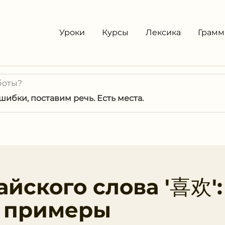
Уроки
Курсы
Лексика
Грамм
боты?
ибки, поставим речь. Есть места.
йского слова '喜欢':
и примеры