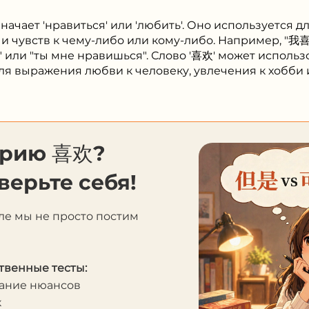
начает 'нравиться' или 'любить'. Оно используется 
 чувств к чему-либо или кому-либо. Например, "我喜欢
" или "ты мне нравишься". Слово '喜欢' может использ
для выражения любви к человеку, увлечения к хобби 
орию 喜欢?
верьте себя!
ле мы не просто постим
твенные тесты:
мание нюансов
к