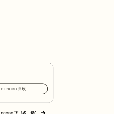
ть слово 喜欢
е слово 下（名、动）