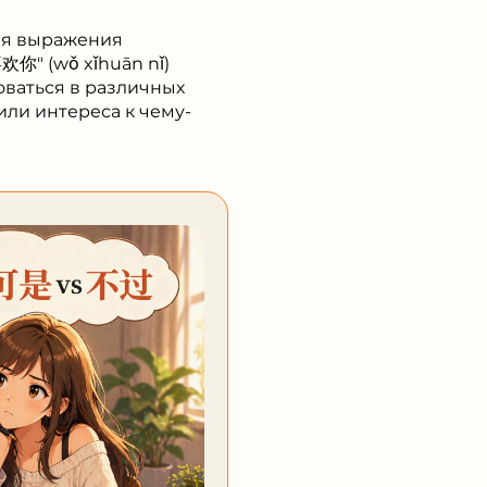
для выражения
你" (wǒ xǐhuān nǐ)
оваться в различных
или интереса к чему-