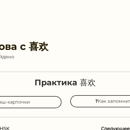
ова с
喜欢
айдено
Практика 喜欢
❓Как запомни
эш-карточки
 HSK
Следующе