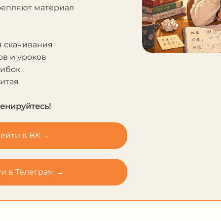
крепляют материал
я скачивания
в и уроков
шибок
Китая
ренируйтесь!
ейти в ВК →
и в Телеграм →