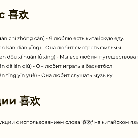
 с
喜欢
chī zhōng cān) - Я люблю есть китайскую еду.
kàn diàn yǐng) - Она любит смотреть фильмы.
u xǐ huān lǚ xíng) - Мы все любим путешествоват
ǎ lán qiú) - Он любит играть в баскетбол.
tīng yīn yuè) - Она любит слушать музыку.
ции
喜欢
кции с использованием слова '喜欢' на китайском яз