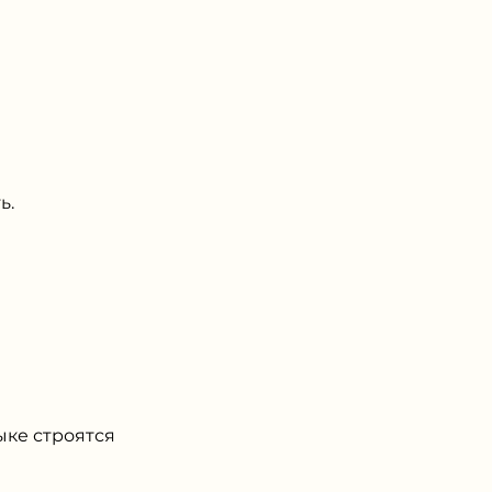
ь.
ыке строятся