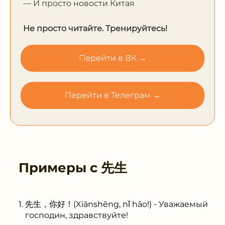
— И просто новости Китая
Не просто читайте. Тренируйтесь!
Перейти в ВК →
Перейти в Телеграм →
Примеры с
先生
先生，你好！(Xiānshēng, nǐ hǎo!) - Уважаемый
господин, здравствуйте!