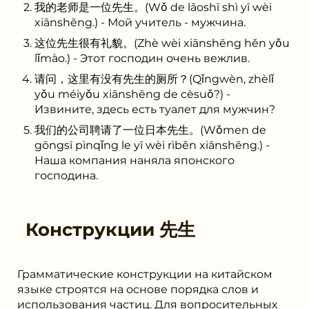
我的老师是一位先生。(Wǒ de lǎoshī shì yī wèi
xiānshēng.) - Мой учитель - мужчина.
这位先生很有礼貌。(Zhè wèi xiānshēng hěn yǒu
lǐmào.) - Этот господин очень вежлив.
请问，这里有没有先生的厕所？(Qǐngwèn, zhèlǐ
yǒu méiyǒu xiānshēng de cèsuǒ?) -
Извините, здесь есть туалет для мужчин?
我们的公司聘请了一位日本先生。(Wǒmen de
gōngsī pìnqǐng le yī wèi rìběn xiānshēng.) -
Наша компания наняла японского
господина.
Конструкции
先生
Грамматические конструкции на китайском
языке строятся на основе порядка слов и
использования частиц. Для вопросительных