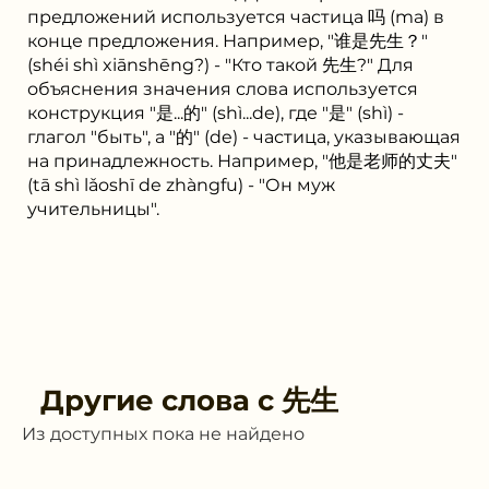
предложений используется частица 吗 (ma) в
конце предложения. Например, "谁是先生？"
(shéi shì xiānshēng?) - "Кто такой 先生?" Для
объяснения значения слова используется
конструкция "是...的" (shì...de), где "是" (shì) -
глагол "быть", а "的" (de) - частица, указывающая
на принадлежность. Например, "他是老师的丈夫"
(tā shì lǎoshī de zhàngfu) - "Он муж
учительницы".
Другие слова с
先生
Из доступных пока не найдено