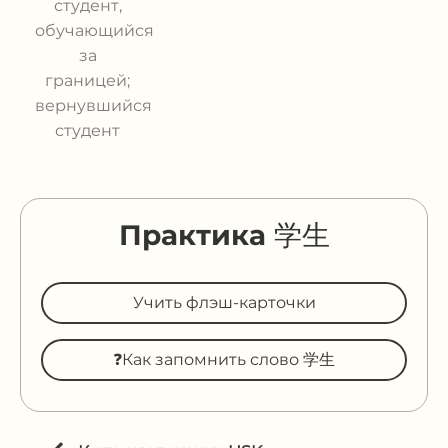
студент,
обучающийся
за
границей;
вернувшийся
студент
Практика 学生
Учить флэш-карточки
❓Как запомнить слово 学生