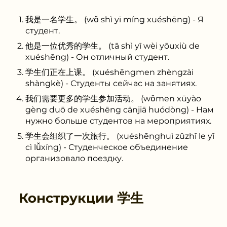
我是一名学生。 (wǒ shì yī míng xuéshēng) - Я
студент.
他是一位优秀的学生。 (tā shì yī wèi yōuxiù de
xuéshēng) - Он отличный студент.
学生们正在上课。 (xuéshēngmen zhèngzài
shàngkè) - Студенты сейчас на занятиях.
我们需要更多的学生参加活动。 (wǒmen xūyào
gèng duō de xuéshēng cānjiā huódòng) - Нам
нужно больше студентов на мероприятиях.
学生会组织了一次旅行。 (xuéshēnghuì zǔzhī le yī
cì lǚxíng) - Студенческое объединение
организовало поездку.
Конструкции
学生