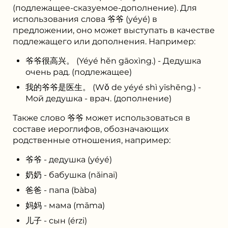
(подлежащее-сказуемое-дополнение). Для
использования слова 爷爷 (yéyé) в
предложении, оно может выступать в качестве
подлежащего или дополнения. Например:
爷爷很高兴。 (Yéyé hěn gāoxìng.) - Дедушка
очень рад. (подлежащее)
我的爷爷是医生。 (Wǒ de yéyé shì yīshēng.) -
Мой дедушка - врач. (дополнение)
Также слово 爷爷 может использоваться в
составе иероглифов, обозначающих
родственные отношения, например:
爷爷 - дедушка (yéyé)
奶奶 - бабушка (nǎinai)
爸爸 - папа (bàba)
妈妈 - мама (māma)
儿子 - сын (érzi)