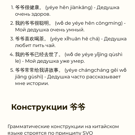
爷爷很健康。 (yéye hěn jiànkāng) - Дедушка
очень здоров.
我的爷爷很聪明。 (wǒ de yéye hěn cōngmíng) -
Мой дедушка очень умный.
爷爷喜欢喝茶。 (yéye xǐhuān hē chá) - Дедушка
любит пить чай.
我的爷爷已经去世了。 (wǒ de yéye yǐjīng qùshì
le) - Мой дедушка уже умер.
爷爷常常给我讲故事。 (yéye chángcháng gěi wǒ
jiǎng gùshì) - Дедушка часто рассказывает
мне истории.
Конструкции
爷爷
Грамматические конструкции на китайском
языке строятся по принципу SVO