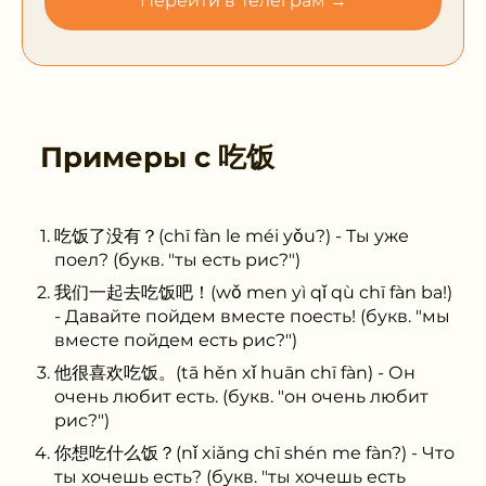
Перейти в Телеграм →
Примеры с
吃饭
吃饭了没有？(chī fàn le méi yǒu?) - Ты уже
поел? (букв. "ты есть рис?")
我们一起去吃饭吧！(wǒ men yì qǐ qù chī fàn ba!)
- Давайте пойдем вместе поесть! (букв. "мы
вместе пойдем есть рис?")
他很喜欢吃饭。(tā hěn xǐ huān chī fàn) - Он
очень любит есть. (букв. "он очень любит
рис?")
你想吃什么饭？(nǐ xiǎng chī shén me fàn?) - Что
ты хочешь есть? (букв. "ты хочешь есть