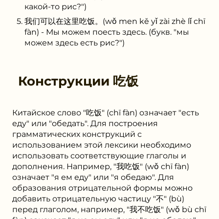
какой-то рис?")
我们可以在这里吃饭。(wǒ men kě yǐ zài zhè lǐ chī
fàn) - Мы можем поесть здесь. (букв. "мы
можем здесь есть рис?")
Конструкции
吃饭
Китайское слово "吃饭" (chī fàn) означает "есть
еду" или "обедать". Для построения
грамматических конструкций с
использованием этой лексики необходимо
использовать соответствующие глаголы и
дополнения. Например, "我吃饭" (wǒ chī fàn)
означает "я ем еду" или "я обедаю". Для
образования отрицательной формы можно
добавить отрицательную частицу "不" (bù)
перед глаголом, например, "我不吃饭" (wǒ bù chī