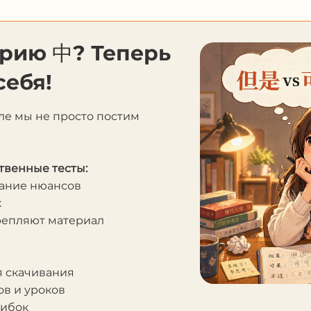
орию 中? Теперь
себя!
ле мы не просто постим
твенные тесты:
мание нюансов
к
крепляют материал
я скачивания
в и уроков
шибок