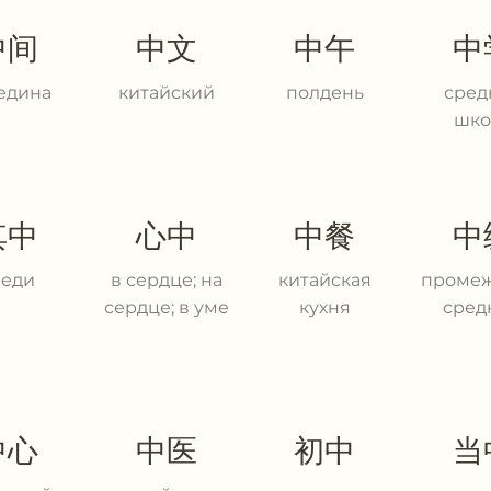
中间
中文
中午
中
едина
китайский
полдень
сред
шко
其中
心中
中餐
中
реди
в сердце; на
китайская
промеж
сердце; в уме
кухня
сред
中心
中医
初中
当