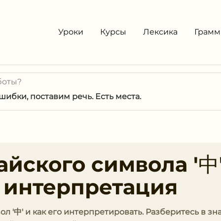
Уроки
Курсы
Лексика
Грамм
боты?
ибки, поставим речь. Есть места.
йского символа '中'
 интерпретация
ол '中' и как его интерпретировать. Разберитесь в з