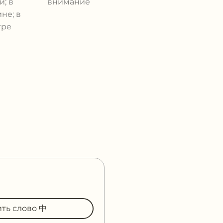
и; в
внимание
не; в
тре
ить слово 中