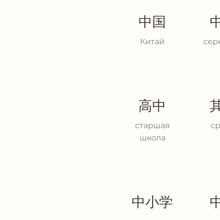
中国
Китай
сер
高中
старшая
с
школа
中小学