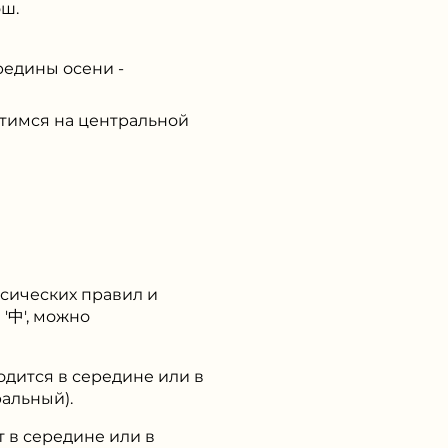
ш.
редины осени -
тимся на центральной
ксических правил и
'中', можно
ходится в середине или в
ральный).
т в середине или в