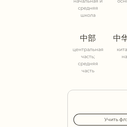
начальная и
осн
средняя
школа
中部
中
центральная
кит
часть;
н
средняя
часть
Учить фл