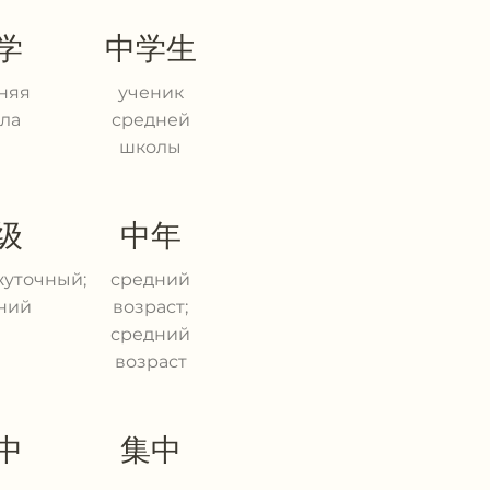
学
中学生
няя
ученик
ла
средней
школы
级
中年
уточный;
средний
ний
возраст;
средний
возраст
中
集中