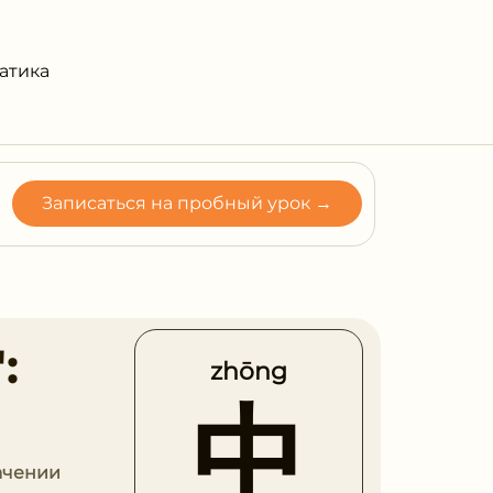
атика
Записаться на пробный урок →
:
zhōng
中
начении