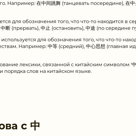
гого. Например: 在中间跳舞 (танцевать посередине), 在
уется для обозначения того, что что-то находится в с
中断 (прервать), 中止 (остановить), 中途 (по середине пу
 используется для обозначения того, что что-то нахо
ествам. Например: 中等 (средний), 中心思想 (главная и
ование лексики, связанной с китайским символом '中'
и порядка слов на китайском языке.
ова с
中