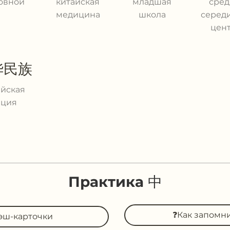
овной
китайская
младшая
сред
медицина
школа
середи
цен
华民族
айская
ация
Практика 中
❓Как запомн
эш-карточки