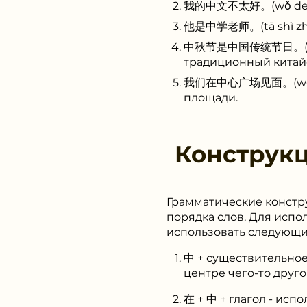
我的中文不太好。(wǒ de zhō
他是中学老师。(tā shì zhōn
中秋节是中国传统节日。(zhōng q
традиционный китай
我们在中心广场见面。(wǒ men 
площади.
Конструк
Грамматические констру
порядка слов. Для испо
использовать следующи
中 + существительное 
центре чего-то друго
在 + 中 + глагол - исп