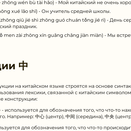
ng wén bù tài hǎo) - Мой китайский не очень хоро
g xué lǎo shī) - Он учитель средней школы.
iū jié shì zhōng guó chuán tǒng jié rì) - День се
ский праздник.
zài zhōng xīn guǎng chǎng jiàn miàn) - Мы встре
ции
中
кции на китайском языке строятся на основе синта
льзования лексики, связанной с китайским символом 
е конструкции:
- используется для обозначения того, что что-то на
го. Например: 中心 (центр), 中间 (середина), 中央 (цент
ользуется для обозначения того, что что-то происходи