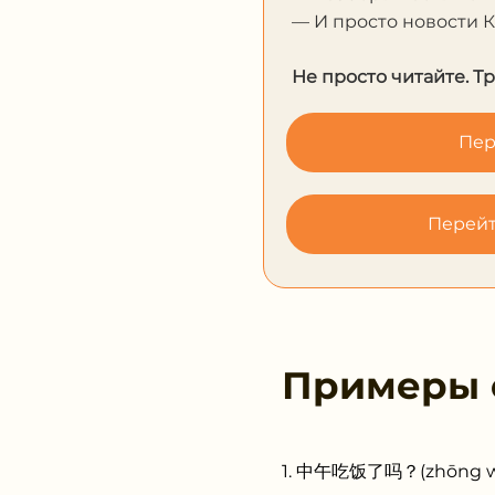
— И просто новости 
Не просто читайте. Т
Пер
Перейт
Примеры
中午吃饭了吗？(zhōng wǔ ch