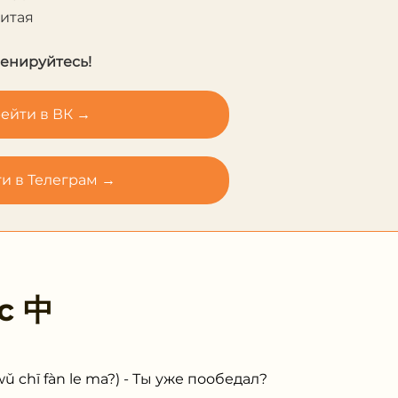
Китая
ренируйтесь!
ейти в ВК →
и в Телеграм →
 с
中
ī fàn le ma?) - Ты уже пообедал?