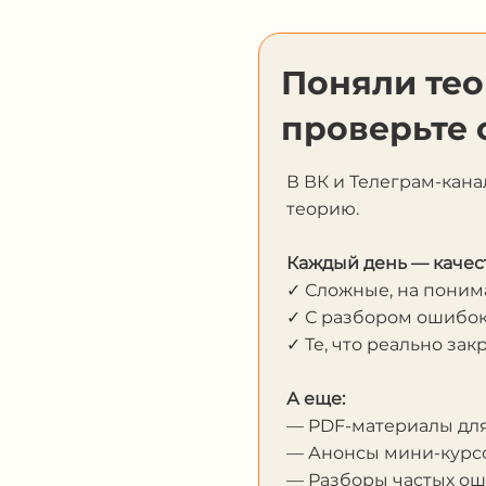
Поняли те
проверьте 
В ВК и Телеграм-кана
теорию.
Каждый день — качес
✓ Сложные, на пони
✓ С разбором ошибо
✓ Те, что реально за
А еще:
— PDF-материалы дл
— Анонсы мини-курсо
— Разборы частых о