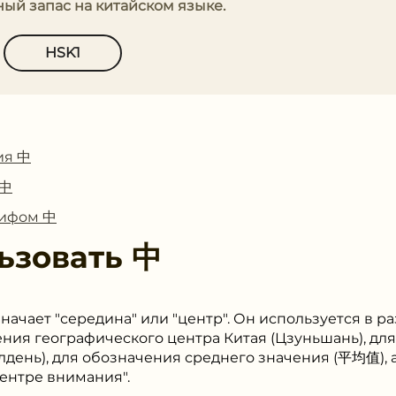
ный запас на китайском языке.
HSK1
ия 中
 中
лифом 中
ьзовать
中
начает "середина" или "центр". Он используется в р
ния географического центра Китая (Цзуньшань), дл
лдень), для обозначения среднего значения (平均值), 
центре внимания".