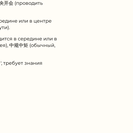
中央开会 (проводить
ередине или в центре
ти).
дится в середине или в
дея), 中规中矩 (обычный,
, требует знания