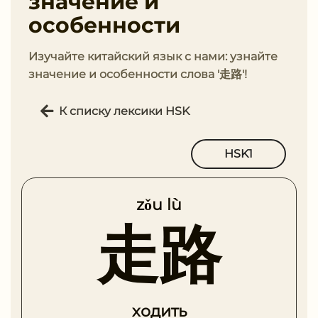
значение и
особенности
Изучайте китайский язык с нами: узнайте
значение и особенности слова '走路'!
К списку лексики HSK
HSK1
zǒu lù
走路
ходить