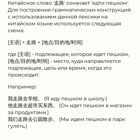
Китайское слово '走路' означает 'идти пешком'.
Для построения грамматических конструкций
с использованием данной лексики на
китайском языке используется следующая
схема:
[主语] + 走路 + [地点/目的地/时间]
где [主语] - подлежащее, которое идет пешком,
[地点/目的地/时间] - место, куда направляется
подлежащее, цель или время, когда это
происходит.
Например:
我走路去学校。 (Я иду пешком в школу.)
他走路去超市买东西。 (Он идет пешком в магазин
за продуктами.)
我们走路去公园散步。 (Мы идем пешком в парк
гулять.)