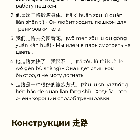
работу пешком.
他喜欢走路锻炼身体。(tā xǐ huān zǒu lù duàn
liàn shēn tǐ) - Он любит ходить пешком для
тренировки тела.
我们走路去公园看花。(wǒ men zǒu lù qù gōng
yuán kàn huā) - Мы идем в парк смотреть на
цветы.
她走路太快了，我跟不上。(tā zǒu lù tài kuài le,
wǒ gēn bù shàng) - Она идет слишком
быстро, я не могу догнать.
走路是一种很好的锻炼方式。(zǒu lù shì yī zhǒng
hěn hǎo de duàn liàn fāng shì) - Ходьба - это
очень хороший способ тренировки.
Конструкции
走路