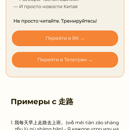
— И просто новости Китая
Не просто читайте. Тренируйтесь!
Перейти в ВК →
Перейти в Телеграм →
Примеры с
走路
我每天早上走路去上班。(wǒ měi tiān zǎo shàng
zǒu lù qù shàng bān) - Я каждое утро иду на