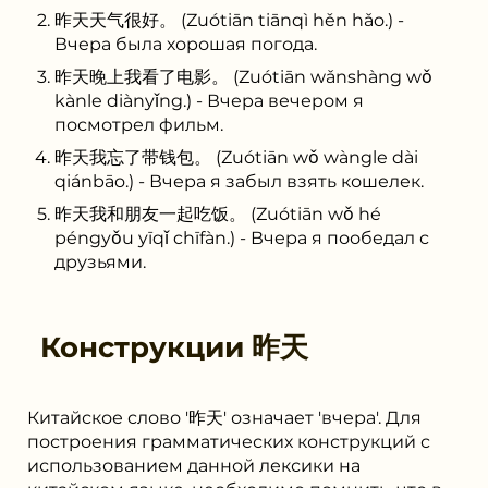
昨天天气很好。 (Zuótiān tiānqì hěn hǎo.) -
Вчера была хорошая погода.
昨天晚上我看了电影。 (Zuótiān wǎnshàng wǒ
kànle diànyǐng.) - Вчера вечером я
посмотрел фильм.
昨天我忘了带钱包。 (Zuótiān wǒ wàngle dài
qiánbāo.) - Вчера я забыл взять кошелек.
昨天我和朋友一起吃饭。 (Zuótiān wǒ hé
péngyǒu yīqǐ chīfàn.) - Вчера я пообедал с
друзьями.
Конструкции
昨天
Китайское слово '昨天' означает 'вчера'. Для
построения грамматических конструкций с
использованием данной лексики на