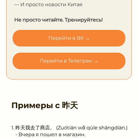
— И просто новости Китая
Не просто читайте. Тренируйтесь!
Перейти в ВК →
Перейти в Телеграм →
Примеры с
昨天
昨天我去了商店。 (Zuótiān wǒ qùle shāngdiàn.)
- Вчера я пошел в магазин.