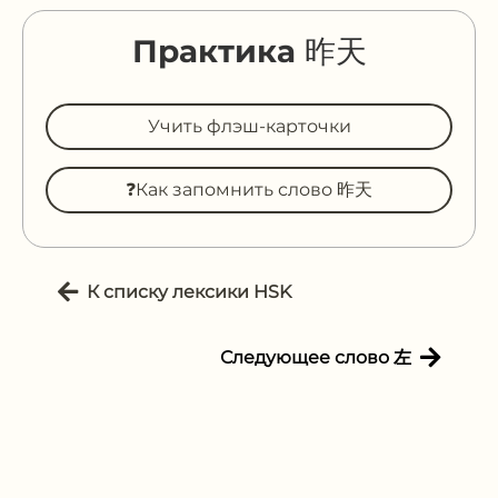
Практика 昨天
Учить флэш-карточки
❓Как запомнить слово 昨天
К списку лексики HSK
Следующее слово 左