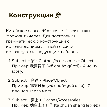
Конструкции
穿
Китайское слово '穿' означает 'носить' или
'проходить через'. Для построения
грамматических конструкций с
использованием данной лексики
используются следующие шаблоны:
Subject + 穿 + Clothes/Accessories + Object
Пример: 我穿裙子 (wǒ chuān qúnzi) - Я ношу
юбку.
Subject + 穿过 + Place/Object
Пример: 我穿过桥 (wǒ chuānguò qiáo) - Я
прошел через мост.
Subject + 穿上 + Clothes/Accessories
Пример: 她穿上了鞋子 (tā chuān shàng le xiézi)