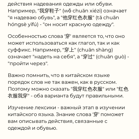
действия надевания одежды или обуви.
Например, "我穿鞋子" (wǒ chuān xiézi) означает
"я надеваю обувь", а "他穿红色衣服" (tā chuān
hóngsè yīfú) - "он носит красную одежду".
Особенностью слова '穿' является то, что оно
может использоваться как глагол, так и как
суффикс. Например, "穿上" (chuān shàng)
означает "надеть на себя", а "穿过" (chuān guò) -
"пройти через".
Важно помнить, что в китайском языке
порядок слов не так важен, как в русском.
Поэтому можно сказать "我穿红色衣服" или "红色
衣服我穿" - оба варианта будут правильными.
Изучение лексики - важный этап в изучении
китайского языка. Знание слова '穿' поможет
вам описывать действия, связанные с
одеждой и обувью.