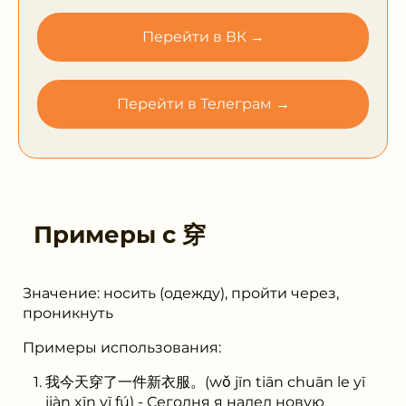
Перейти в ВК →
Перейти в Телеграм →
Примеры с
穿
Значение: носить (одежду), пройти через,
проникнуть
Примеры использования:
我今天穿了一件新衣服。(wǒ jīn tiān chuān le yī
jiàn xīn yī fú) - Сегодня я надел новую