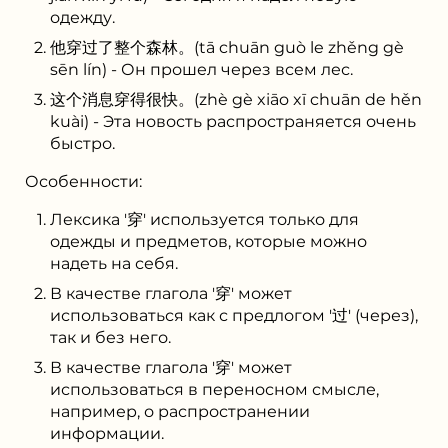
одежду.
他穿过了整个森林。(tā chuān guò le zhěng gè
sēn lín) - Он прошел через всем лес.
这个消息穿得很快。(zhè gè xiāo xī chuān de hěn
kuài) - Эта новость распространяется очень
быстро.
Особенности:
Лексика '穿' используется только для
одежды и предметов, которые можно
надеть на себя.
В качестве глагола '穿' может
использоваться как с предлогом '过' (через),
так и без него.
В качестве глагола '穿' может
использоваться в переносном смысле,
например, о распространении
информации.