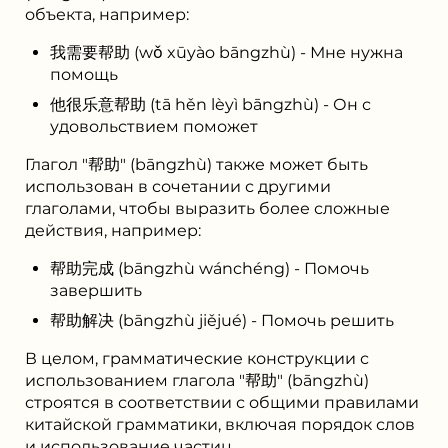
объекта, например:
我需要帮助 (wǒ xūyào bāngzhù) - Мне нужна
помощь
他很乐意帮助 (tā hěn lèyì bāngzhù) - Он с
удовольствием поможет
Глагол "帮助" (bāngzhù) также может быть
использован в сочетании с другими
глаголами, чтобы выразить более сложные
действия, например:
帮助完成 (bāngzhù wánchéng) - Помочь
завершить
帮助解决 (bāngzhù jiějué) - Помочь решить
В целом, грамматические конструкции с
использованием глагола "帮助" (bāngzhù)
строятся в соответствии с общими правилами
китайской грамматики, включая порядок слов
и использование частиц.