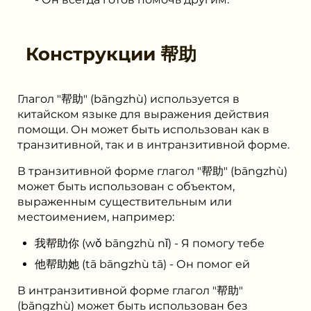
Конструкции
帮助
Глагол "帮助" (bāngzhù) используется в
китайском языке для выражения действия
помощи. Он может быть использован как в
транзитивной, так и в интранзитивной форме.
В транзитивной форме глагол "帮助" (bāngzhù)
может быть использован с объектом,
выраженным существительным или
местоимением, например:
我帮助你 (wǒ bāngzhù nǐ) - Я помогу тебе
他帮助她 (tā bāngzhù tā) - Он помог ей
В интранзитивной форме глагол "帮助"
(bāngzhù) может быть использован без