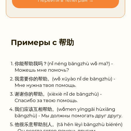
Перейти в Телеграм →
Примеры с
帮助
你能帮助我吗？(nǐ néng bāngzhù wǒ ma?) -
Можешь мне помочь?
我需要你的帮助。(wǒ xūyào nǐ de bāngzhù) -
Мне нужна твоя помощь.
谢谢你的帮助。(xièxiè nǐ de bāngzhù) -
Спасибо за твою помощь.
我们应该互相帮助。(wǒmen yīnggāi hùxiāng
bāngzhù) - Мы должны помогать друг другу.
他很乐意帮助别人。(tā hěn lèyì bāngzhù biérén)
- Он всегда готов помочь другим.