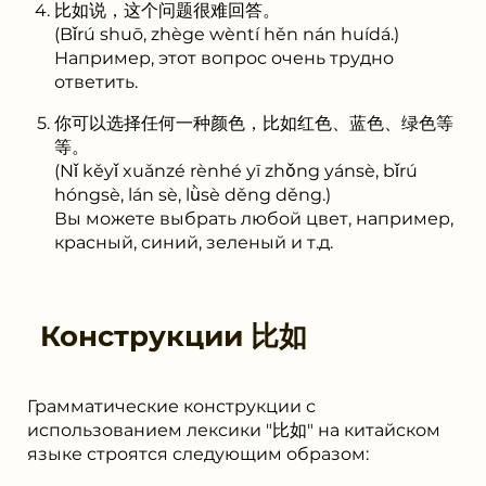
比如说，这个问题很难回答。
(Bǐrú shuō, zhège wèntí hěn nán huídá.)
Например, этот вопрос очень трудно
ответить.
你可以选择任何一种颜色，比如红色、蓝色、绿色等
等。
(Nǐ kěyǐ xuǎnzé rènhé yī zhǒng yánsè, bǐrú
hóngsè, lán sè, lǜsè děng děng.)
Вы можете выбрать любой цвет, например,
красный, синий, зеленый и т.д.
Конструкции
比如
Грамматические конструкции с
использованием лексики "比如" на китайском
языке строятся следующим образом: