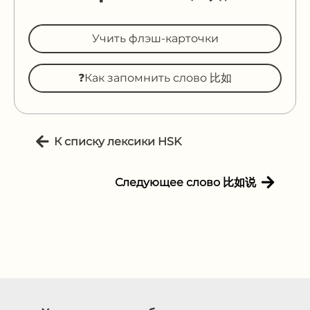
Учить флэш-карточки
❓Как запомнить слово 比如
К списку лексики HSK
Следующее слово 比如说