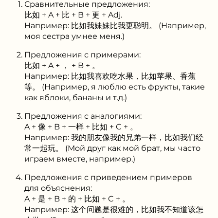
Сравнительные предложения:
比如 + A + 比 + B + 更 + Adj.
Например: 比如我妹妹比我更聪明。 (Например,
моя сестра умнее меня.)
Предложения с примерами:
比如 + A + ， + B + 。
Например: 比如我喜欢吃水果，比如苹果、香蕉
等。 (Например, я люблю есть фрукты, такие
как яблоки, бананы и т.д.)
Предложения с аналогиями:
A + 像 + B + 一样 + 比如 + C + 。
Например: 我的朋友像我的兄弟一样，比如我们经
常一起玩。 (Мой друг как мой брат, мы часто
играем вместе, например.)
Предложения с приведением примеров
для объяснения:
A + 是 + B + 的 + 比如 + C + 。
Например: 这个问题是很难的，比如我不知道该怎