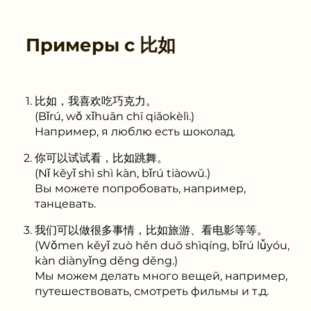
Примеры с
比如
比如，我喜欢吃巧克力。
(Bǐrú, wǒ xǐhuān chī qiǎokèlì.)
Например, я люблю есть шоколад.
你可以试试看，比如跳舞。
(Nǐ kěyǐ shì shì kàn, bǐrú tiàowǔ.)
Вы можете попробовать, например,
танцевать.
我们可以做很多事情，比如旅游、看电影等等。
(Wǒmen kěyǐ zuò hěn duō shìqíng, bǐrú lǚyóu,
kàn diànyǐng děng děng.)
Мы можем делать много вещей, например,
путешествовать, смотреть фильмы и т.д.