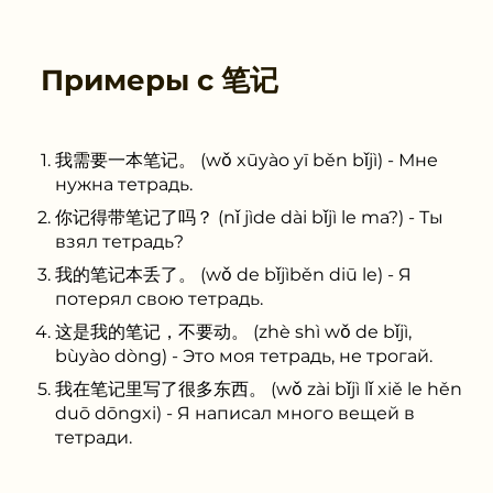
Примеры с
笔记
我需要一本笔记。 (wǒ xūyào yī běn bǐjì) - Мне
нужна тетрадь.
你记得带笔记了吗？ (nǐ jìde dài bǐjì le ma?) - Ты
взял тетрадь?
我的笔记本丢了。 (wǒ de bǐjìběn diū le) - Я
потерял свою тетрадь.
这是我的笔记，不要动。 (zhè shì wǒ de bǐjì,
bùyào dòng) - Это моя тетрадь, не трогай.
我在笔记里写了很多东西。 (wǒ zài bǐjì lǐ xiě le hěn
duō dōngxi) - Я написал много вещей в
тетради.