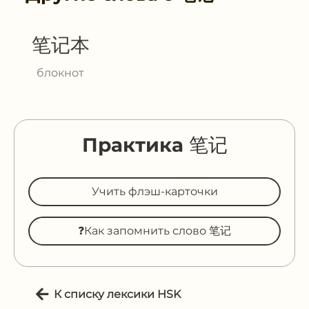
笔记本
блокнот
Практика 笔记
Учить флэш-карточки
❓Как запомнить слово 笔记
К списку лексики HSK