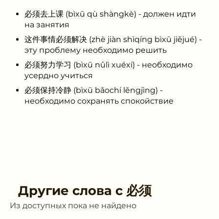
必须去上课 (bìxū qù shàngkè) - должен идти
на занятия
这件事情必须解决 (zhè jiàn shìqíng bìxū jiějué) -
эту проблему необходимо решить
必须努力学习 (bìxū nǔlì xuéxí) - необходимо
усердно учиться
必须保持冷静 (bìxū bǎochí lěngjìng) -
необходимо сохранять спокойствие
Другие слова с
必须
Из доступных пока не найдено