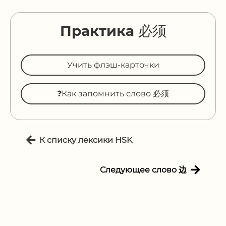
Практика 必须
Учить флэш-карточки
❓Как запомнить слово 必须
К списку лексики HSK
Следующее слово 边