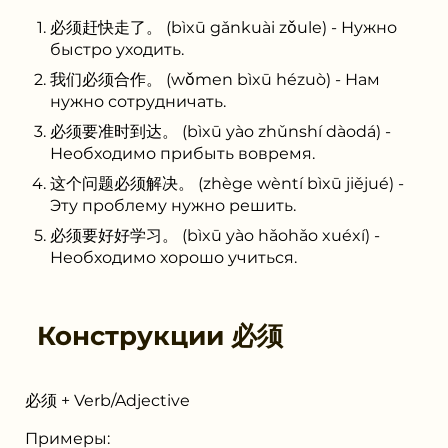
必须赶快走了。 (bìxū gǎnkuài zǒule) - Нужно
быстро уходить.
我们必须合作。 (wǒmen bìxū hézuò) - Нам
нужно сотрудничать.
必须要准时到达。 (bìxū yào zhǔnshí dàodá) -
Необходимо прибыть вовремя.
这个问题必须解决。 (zhège wèntí bìxū jiějué) -
Эту проблему нужно решить.
必须要好好学习。 (bìxū yào hǎohǎo xuéxí) -
Необходимо хорошо учиться.
Конструкции
必须
必须 + Verb/Adjective
Примеры: