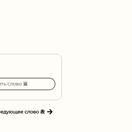
ить слово 遍
ледующее слово 表