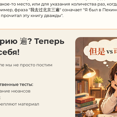
акое-то место, или для указания количества раз, ко
ример, фраза "我去过北京三遍" означает "Я был в Пекине 
рочитал эту книгу дважды".
орию 遍? Теперь
себя!
ле мы не просто постим
твенные тесты:
мание нюансов
к
крепляют материал