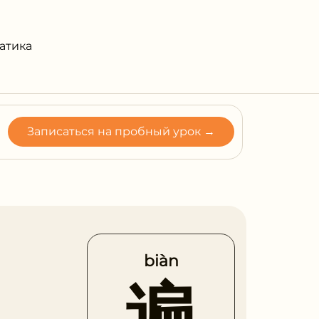
атика
Записаться на пробный урок →
biàn
遍