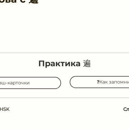
Практика 遍
❓Как запомн
эш-карточки
 HSK
С