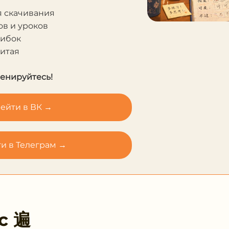
я скачивания
в и уроков
шибок
Китая
ренируйтесь!
ейти в ВК →
и в Телеграм →
 с
遍