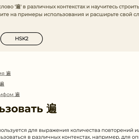
слово '遍' в различных контекстах и научитесь строит
рите на примеры использования и расширьте свой 
HSK2
ия 遍
 遍
лифом 遍
ьзовать
遍
спользуется для выражения количества повторений 
льзоваться в различных контекстах, например, для оп