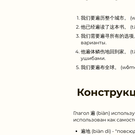
我们要遍历整个城市。 (wǒmen 
他已经遍读了这本书。 (tā yǐjī
我们需要遍寻所有的选项。 (wǒme
варианты.
他遍体鳞伤地回到家。 (tā biàn
ушибами.
我们要遍布全球。 (wǒmen yà
Конструк
Глагол 遍 (biàn) использ
использован как самост
遍地 (biàn dì) - "повсюд