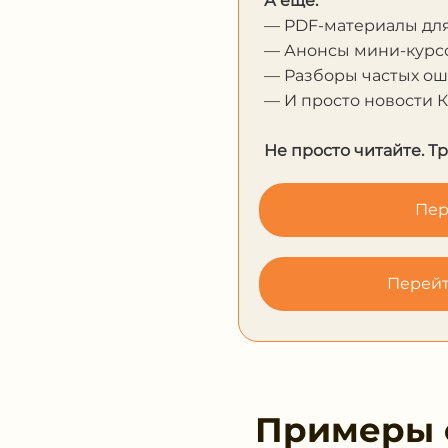
А еще:
— PDF-материалы дл
— Анонсы мини-курсо
— Разборы частых о
— И просто новости 
Не просто читайте. Т
Пер
Перейт
Примеры