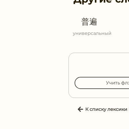
普遍
универсальный
Учить фл
К списку лексики