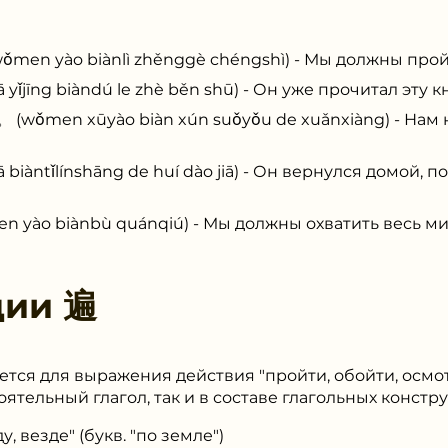
yào biànlì zhěnggè chéngshì) - Мы должны пройт
ng biàndú le zhè běn shū) - Он уже прочитал эту к
n xūyào biàn xún suǒyǒu de xuǎnxiàng) - Нам н
tǐlínshāng de huí dào jiā) - Он вернулся домой, 
o biànbù quánqiú) - Мы должны охватить весь ми
ции
遍
уется для выражения действия "пройти, обойти, осмо
оятельный глагол, так и в составе глагольных констр
у, везде" (букв. "по земле")