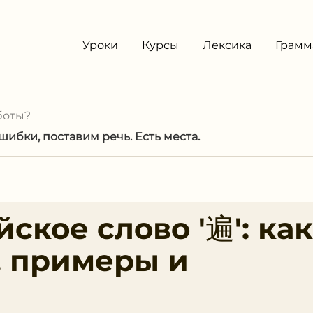
Уроки
Курсы
Лексика
Грамм
боты?
ибки, поставим речь. Есть места.
ское слово '遍': как
, примеры и