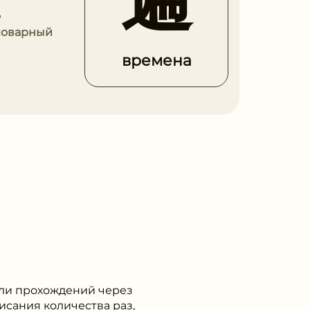
ь
словарный
времена
или прохождений через
исания количества раз,