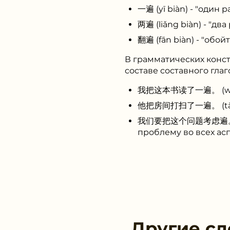
一遍 (yī biàn) - "один р
两遍 (liǎng biàn) - "два
翻遍 (fān biàn) - "обой
В грамматических конст
составе составного глаг
我把这本书读了一遍。 (wǒ bǎ zh
他把房间打扫了一遍。 (tā bǎ fá
我们要把这个问题考虑遍。 (wǒme
проблему во всех асп
Другие сл