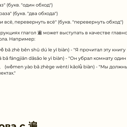
аз" (букв. "один обход")
 раза" (букв. "два обхода")
ти всё, перевернуть всё" (букв. "перевернуть обход")
рукциях глагол 遍 может выступать в качестве главно
ола. Например:
è běn shū dú le yī biàn) - "Я прочитал эту книгу 
ngjiān dǎsǎo le yī biàn) - "Он убрал комнату один 
n yào bǎ zhège wèntí kǎolǜ biàn) - "Мы должны 
ектах."
ова с
遍