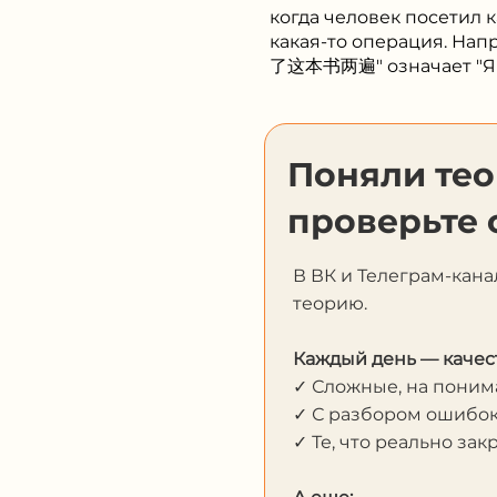
когда человек посетил к
какая-то операция. Нап
了这本书两遍" означает "Я п
Поняли те
проверьте 
В ВК и Телеграм-кана
теорию.
Каждый день — качес
✓ Сложные, на пони
✓ С разбором ошибо
✓ Те, что реально за