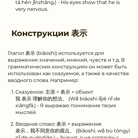
tā hěn jǐnzhāng.) - His eyes show that he is
very nervous.
Конструкции
表示
Глагол 表示 (biǎoshì) используется для
выражения значений, мнений, чувств и т.д. В
грамматических конструкциях он может быть
использован как сказуемое, а также в качестве
вводного слова. Например:
Сказуемое: 主语 + 表示 + объект
我 表示 理解你的想法。 (Wǒ biǎoshì lǐjiě nǐ de
xiǎngfǎ.) - Я выражаю понимание твоих
мыслей.
Вводное слово: 表示 + выражение
表示，我不同意你的观点。 (Biǎoshì, wǒ bù tóngyì
nǐ de guāndiǎn.) - Значит, я не согласен с