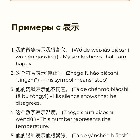
Примеры с
表示
我的微笑表示我很高兴。 (Wǒ de wéixiào biǎoshì
wǒ hěn gāoxìng.) - My smile shows that I am
happy.
这个符号表示“停止”。 (Zhège fúhào biǎoshì
"tíngzhǐ".) - This symbol means "stop".
他的沉默表示他不同意。 (Tā de chénmò biǎoshì
tā bù tóngyì.) - His silence shows that he
disagrees.
这个数字表示温度。 (Zhège shùzì biǎoshì
wēndù.) - This number represents the
temperature.
他的眼神表示他很紧张。 (Tā de yǎnshén biǎoshì