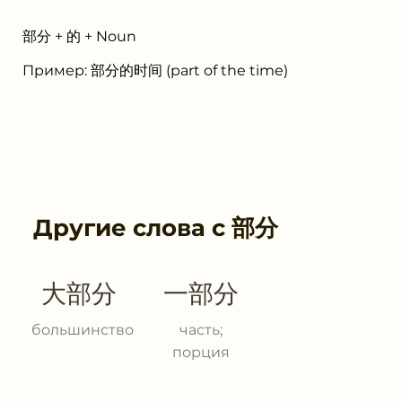
部分 + 的 + Noun
Пример: 部分的时间 (part of the time)
Другие слова с
部分
大部分
一部分
большинство
часть;
порция