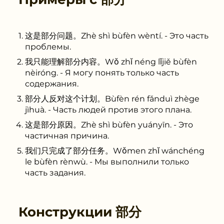
这是部分问题。Zhè shì bùfèn wèntí. - Это часть
проблемы.
我只能理解部分内容。Wǒ zhǐ néng lǐjiě bùfèn
nèiróng. - Я могу понять только часть
содержания.
部分人反对这个计划。Bùfèn rén fǎnduì zhège
jìhuà. - Часть людей против этого плана.
这是部分原因。Zhè shì bùfèn yuányīn. - Это
частичная причина.
我们只完成了部分任务。Wǒmen zhǐ wánchéng
le bùfèn rènwù. - Мы выполнили только
часть задания.
Конструкции
部分