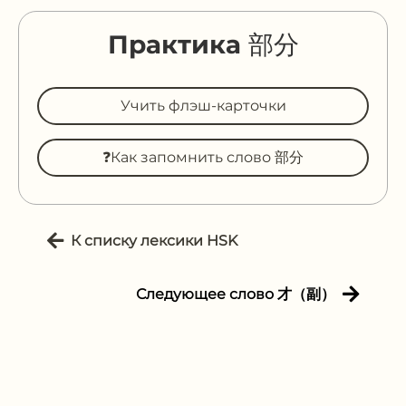
Практика 部分
Учить флэш-карточки
❓Как запомнить слово 部分
К списку лексики HSK
Следующее слово 才（副）