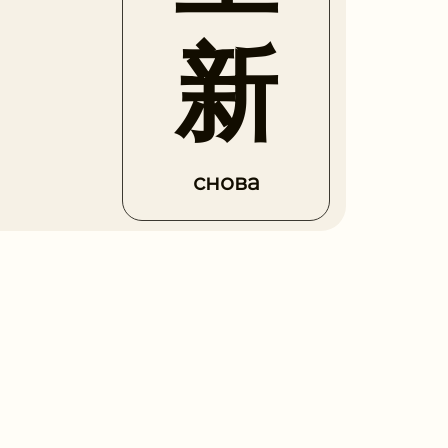
新
снова