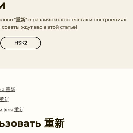
и
 слово "重新" в различных контекстах и построениях
оветы ждут вас в этой статье!
HSK2
ия 重新
с 重新
глифом 重新
ьзовать
重新