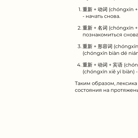
重新 + 动词 (chóngxīn + 
- начать снова.
重新 + 名词 (chóngxīn + 
познакомиться снова
重新 + 形容词 (chóngxīn 
(chóngxīn biàn dé niá
重新 + 动词 + 宾语 (chóngx
(chóngxīn xiě yī biàn)
Таким образом, лексик
состояния на протяжен