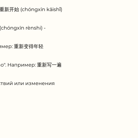
: 重新开始 (chóngxīn kāishǐ)
hóngxīn rènshi) -
Например: 重新变得年轻
аново". Например: 重新写一遍
ствий или изменения