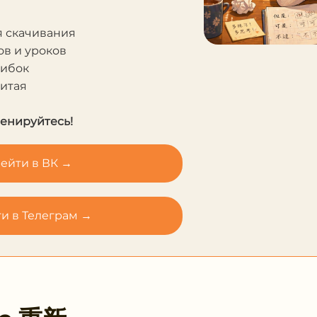
я скачивания
в и уроков
шибок
Китая
ренируйтесь!
ейти в ВК →
и в Телеграм →