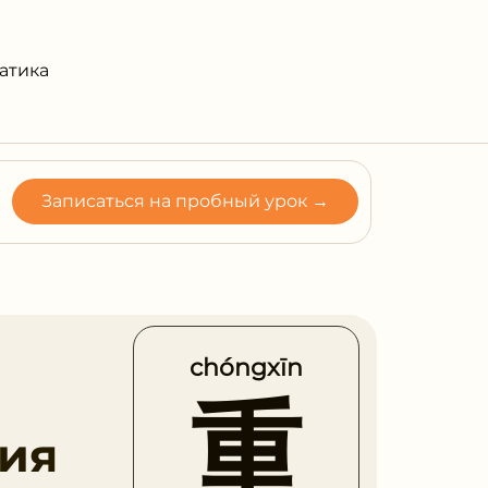
атика
Записаться на пробный урок →
chóngxīn
重
ия