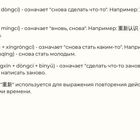
dòngcí) - означает "снова сделать что-то". Например
míngcí) - означает "вновь, снова". Например: 重新认识 (c
.
+ xíngróngcí) - означает "снова стать каким-то". 
nqīng) - снова стать молодым.
īn + dòngcí + bìnyǔ) - означает "сделать что-то з
 - написать заново.
а "重新" используется для выражения повторения дей
ии времени.