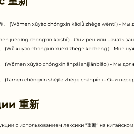
 с
重新
men xūyào chóngxīn kǎolǜ zhège wèntí.) - Мы 
édìng chóngxīn kāishǐ.) - Они решили начать зан
ūyào chóngxīn xuéxí zhège kèchéng.) - Мне нуж
n xūyào chóngxīn ānpái shíjiānbiǎo.) - Мы дол
n chóngxīn shèjìle zhège chǎnpǐn.) - Они перера
ции
重新
укции с использованием лексики "重新" на китайском