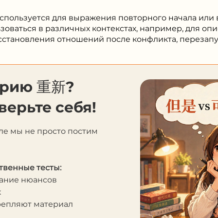
спользуется для выражения повторного начала или 
зоваться в различных контекстах, например, для оп
сстановления отношений после конфликта, перезапуск
орию 重新?
верьте себя!
ле мы не просто постим
твенные тесты:
мание нюансов
к
крепляют материал