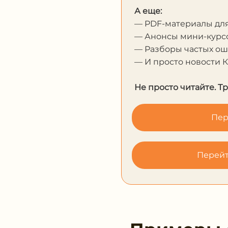
А еще:
— PDF-материалы дл
— Анонсы мини-курсо
— Разборы частых о
— И просто новости 
Не просто читайте. Т
Пер
Перейт