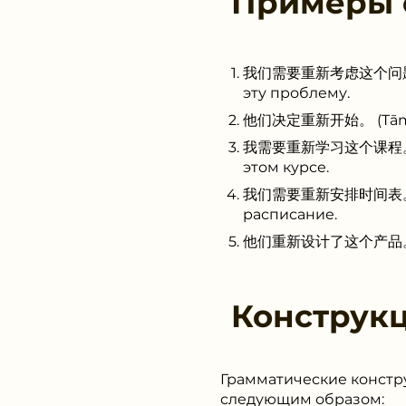
Примеры
我们需要重新考虑这个问题。 (Wǒ
эту проблему.
他们决定重新开始。 (Tāmen ju
我需要重新学习这个课程。 (Wǒ x
этом курсе.
我们需要重新安排时间表。 (Wǒme
расписание.
他们重新设计了这个产品。 (Tāme
Конструк
Грамматические констр
следующим образом: