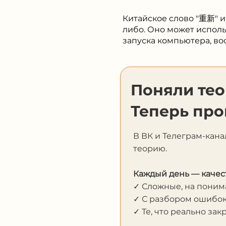
Китайское слово "重新" и
либо. Оно может исполь
запуска компьютера, во
Поняли те
Теперь про
В ВК и Телеграм-кана
теорию.
Каждый день — качес
✓ Сложные, на пони
✓ С разбором ошибо
✓ Те, что реально за