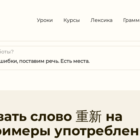
Уроки
Курсы
Лексика
Грамм
боты?
ибки, поставим речь. Есть места.
вать слово 重新 на
римеры употреблен