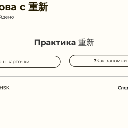
ова с
重新
айдено
Практика 重新
❓Как запомни
эш-карточки
 HSK
Сле