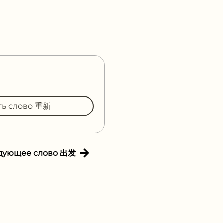
ть слово 重新
дующее слово 出发