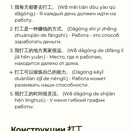
我每天都要去打工。 (Wǒ měi tiān dōu yào qù
dǎgōng.) - Я каждый день должен идти на
работу.
打工是一种赚钱的方式。 (Dǎgōng shì yī zhǒng
zhuànqián de fāngshì.) - Работа - это способ
заработать деньги.
我打工的地方离家很远。 (Wǒ dǎgōng de dìfāng lí
jiā hěn yuǎn.) - Место, где я работаю,
находится далеко от дома.
打工可以锻炼自己的能力。 (Dǎgōng kěyǐ
duànliàn zìjǐ de nénglì.) - Работа может
развивать наши способности.
我打工的时间很灵活。 (Wǒ dǎgōng de shíjiān
hěn líng​huó.) - У меня гибкий график
работы.
Конструкции
打工