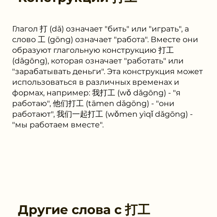
Глагол 打 (dǎ) означает "бить" или "играть", а
слово 工 (gōng) означает "работа". Вместе они
образуют глагольную конструкцию 打工
(dǎgōng), которая означает "работать" или
"зарабатывать деньги". Эта конструкция может
использоваться в различных временах и
формах, например: 我打工 (wǒ dǎgōng) - "я
работаю", 他们打工 (tāmen dǎgōng) - "они
работают", 我们一起打工 (wǒmen yìqǐ dǎgōng) -
"мы работаем вместе".
Другие слова с
打工