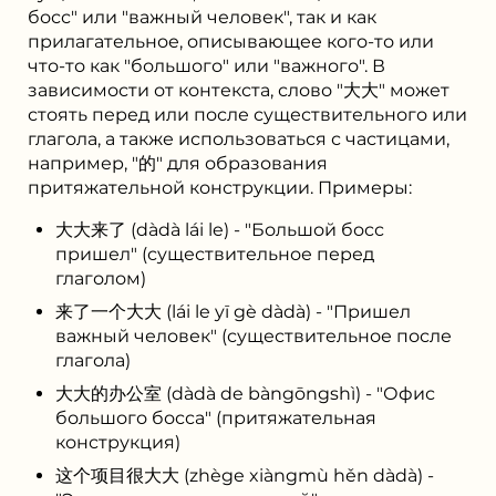
босс" или "важный человек", так и как
прилагательное, описывающее кого-то или
что-то как "большого" или "важного". В
зависимости от контекста, слово "大大" может
стоять перед или после существительного или
глагола, а также использоваться с частицами,
например, "的" для образования
притяжательной конструкции. Примеры:
大大来了 (dàdà lái le) - "Большой босс
пришел" (существительное перед
глаголом)
来了一个大大 (lái le yī gè dàdà) - "Пришел
важный человек" (существительное после
глагола)
大大的办公室 (dàdà de bàngōngshì) - "Офис
большого босса" (притяжательная
конструкция)
这个项目很大大 (zhège xiàngmù hěn dàdà) -