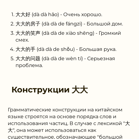
大大好 (dà dà hǎo) - Очень хорошо.
大大的房子 (dà dà de fángzi) - Большой дом.
大大的笑声 (dà dà de xiào shēng) - Громкий
смех.
大大的手 (dà dà de shǒu) - Большая рука.
大大的问题 (dà dà de wèn tí) - Серьезная
проблема.
Конструкции
大大
Грамматические конструкции на китайском
языке строятся на основе порядка слов и
использования частиц. В случае с лексикой "大
大", она может использоваться как
существительное, обозначающее "большой