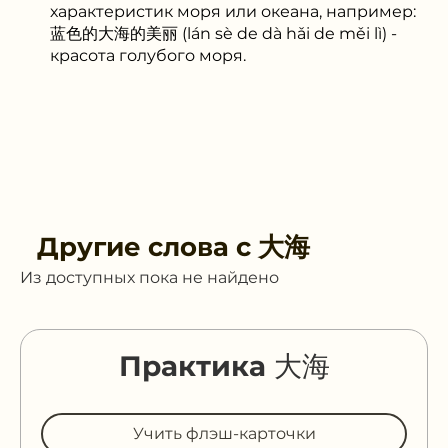
характеристик моря или океана, например:
蓝色的大海的美丽 (lán sè de dà hǎi de měi lì) -
красота голубого моря.
Другие слова с
大海
Из доступных пока не найдено
Практика 大海
Учить флэш-карточки