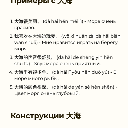
Примеры с
大海
大海很美丽。 (dà hǎi hěn měi lì) - Море очень
красиво.
我喜欢在大海边玩耍。 (wǒ xǐ huān zài dà hǎi biān
wán shuǎ) - Мне нравится играть на берегу
моря.
大海的声音很舒服。 (dà hǎi de shēng yīn hěn
shū fú) - Звук моря очень приятный.
大海里有很多鱼。 (dà hǎi lǐ yǒu hěn duō yú) - В
море много рыбы.
大海的颜色很深。 (dà hǎi de yán sè hěn shēn) -
Цвет моря очень глубокий.
Конструкции
大海