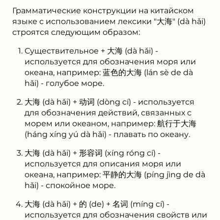
Грамматические конструкции на китайском
языке с использованием лексики "大海" (dà hǎi)
строятся следующим образом:
Существительное + 大海 (dà hǎi) -
используется для обозначения моря или
океана, например: 蓝色的大海 (lán sè de dà
hǎi) - голубое море.
大海 (dà hǎi) + 动词 (dòng cí) - используется
для обозначения действий, связанных с
морем или океаном, например: 航行于大海
(háng xíng yú dà hǎi) - плавать по океану.
大海 (dà hǎi) + 形容词 (xíng róng cí) -
используется для описания моря или
океана, например: 平静的大海 (píng jìng de dà
hǎi) - спокойное море.
大海 (dà hǎi) + 的 (de) + 名词 (míng cí) -
используется для обозначения свойств или