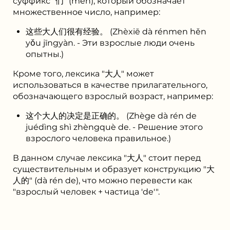
суффикс "们" (men), который обозначает
множественное число, например:
这些大人们很有经验。 (Zhèxiē dà rénmen hěn
yǒu jīngyàn. - Эти взрослые люди очень
опытны.)
Кроме того, лексика "大人" может
использоваться в качестве прилагательного,
обозначающего взрослый возраст, например:
这个大人的决定是正确的。 (Zhège dà rén de
juédìng shì zhèngquè de. - Решение этого
взрослого человека правильное.)
В данном случае лексика "大人" стоит перед
существительным и образует конструкцию "大
人的" (dà rén de), что можно перевести как
"взрослый человек + частица 'de'".