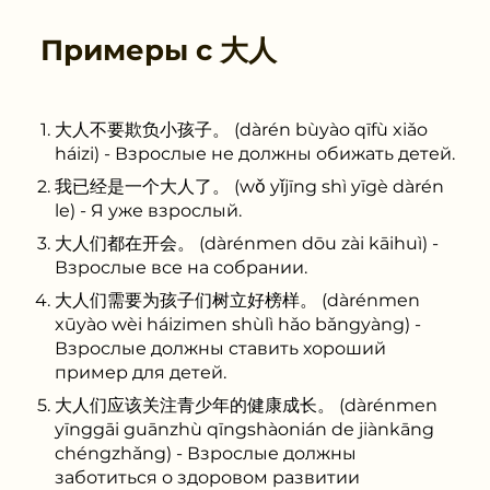
Примеры с
大人
大人不要欺负小孩子。 (dàrén bùyào qīfù xiǎo
háizi) - Взрослые не должны обижать детей.
我已经是一个大人了。 (wǒ yǐjīng shì yīgè dàrén
le) - Я уже взрослый.
大人们都在开会。 (dàrénmen dōu zài kāihuì) -
Взрослые все на собрании.
大人们需要为孩子们树立好榜样。 (dàrénmen
xūyào wèi háizimen shùlì hǎo bǎngyàng) -
Взрослые должны ставить хороший
пример для детей.
大人们应该关注青少年的健康成长。 (dàrénmen
yīnggāi guānzhù qīngshàonián de jiànkāng
chéngzhǎng) - Взрослые должны
заботиться о здоровом развитии