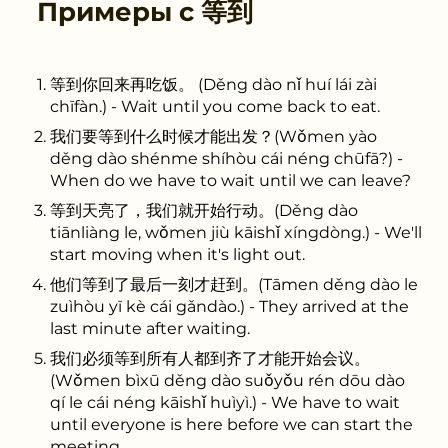
Примеры с
等到
等到你回来再吃饭。 (Děng dào nǐ huí lái zài
chīfàn.) - Wait until you come back to eat.
我们要等到什么时候才能出发？(Wǒmen yào
děng dào shénme shíhòu cái néng chūfā?) -
When do we have to wait until we can leave?
等到天亮了，我们就开始行动。(Děng dào
tiānliàng le, wǒmen jiù kāishǐ xíngdòng.) - We'll
start moving when it's light out.
他们等到了最后一刻才赶到。(Tāmen děng dào le
zuìhòu yī kè cái gǎndào.) - They arrived at the
last minute after waiting.
我们必须等到所有人都到齐了才能开始会议。
(Wǒmen bìxū děng dào suǒyǒu rén dōu dào
qí le cái néng kāishǐ huìyì.) - We have to wait
until everyone is here before we can start the
meeting.