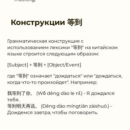
Конструкции
等到
Грамматическая конструкция с
использованием лексики "等到" на китайском
языке строится следующим образом:
[Subject] + 等到 + [Object/Event]
где "等到" означает "дождаться" или "дождаться,
когда что-то произойдет". Например:
我等到了你。 (Wǒ děng dào le nǐ.) - Я дождался
тебя.
等到明天再说。 (Děng dào míngtiān zàishuō.) -
Дождемся завтра, чтобы поговорить.