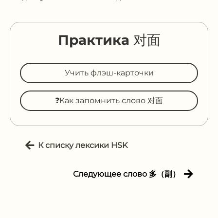
Практика 对面
Учить флэш-карточки
❓Как запомнить слово 对面
К списку лексики HSK
Следующее слово 多（副）