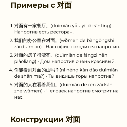
Примеры с
对面
对面有一家餐厅。(duìmiàn yǒu yī jiā cāntīng) -
Напротив есть ресторан.
我们的办公室在对面。(wǒmen de bàngōngshì
zài duìmiàn) - Наш офис находится напротив.
对面的房子很漂亮。(duìmiàn de fángzi hěn
piàoliang) - Дом напротив очень красивый.
你能看到对面的山吗？(nǐ néng kàn dào duìmiàn
de shān ma?) - Ты видишь горы напротив?
对面的人在看着我们。(duìmiàn de rén zài kàn
zhe wǒmen) - Человек напротив смотрит на
нас.
Конструкции
对面