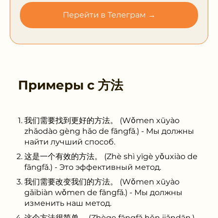
Перейти в Телеграм →
Примеры с
方法
我们需要找到更好的方法。 (Wǒmen xūyào
zhǎodào gèng hǎo de fāngfǎ.) - Мы должны
найти лучший способ.
这是一个有效的方法。 (Zhè shì yīgè yǒuxiào de
fāngfǎ.) - Это эффективный метод.
我们需要改变我们的方法。 (Wǒmen xūyào
gǎibiàn wǒmen de fāngfǎ.) - Мы должны
изменить наш метод.
这个方法很简单。 (Zhège fāngfǎ hěn jiǎndān.) -