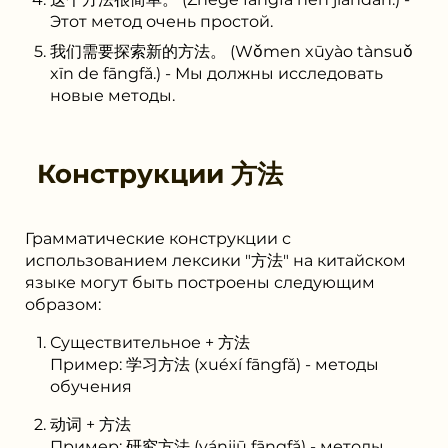
Этот метод очень простой.
我们需要探索新的方法。 (Wǒmen xūyào tànsuǒ
xīn de fāngfǎ.) - Мы должны исследовать
новые методы.
Конструкции
方法
Грамматические конструкции с
использованием лексики "方法" на китайском
языке могут быть построены следующим
образом:
Существительное + 方法
Пример: 学习方法 (xuéxí fāngfǎ) - методы
обучения
动词 + 方法
Пример: 研究方法 (yánjiū fāngfǎ) - методы