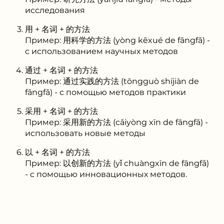
исследования
用 + 名词 + 的方法
Пример: 用科学的方法 (yòng kēxué de fāngfǎ) -
с использованием научных методов
通过 + 名词 + 的方法
Пример: 通过实践的方法 (tōngguò shíjiàn de
fāngfǎ) - с помощью методов практики
采用 + 名词 + 的方法
Пример: 采用新的方法 (cǎiyòng xīn de fāngfǎ) -
использовать новые методы
以 + 名词 + 的方法
Пример: 以创新的方法 (yǐ chuàngxīn de fāngfǎ)
- с помощью инновационных методов.