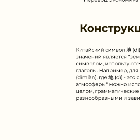
Конструк
Китайский символ 地 (dì
значений является "зем
символом, используются
глаголы. Например, дл
(dìmiàn), где 地 (dì) - э
атмосферы" можно использ
целом, грамматические 
разнообразными и завис