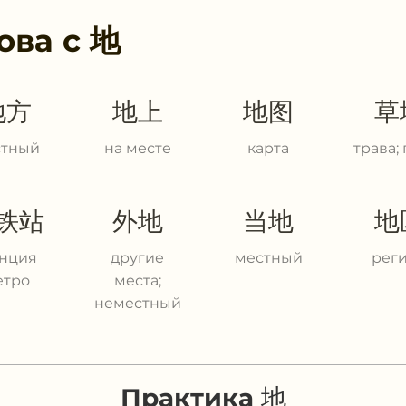
ова с
地
地方
地上
地图
草
стный
на месте
карта
трава;
铁站
外地
当地
地
анция
другие
местный
рег
етро
места;
неместный
Практика 地