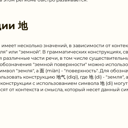
ции
地
) имеет несколько значений, в зависимости от конте
ля" или "земной". В грамматических конструкциях, с
 различные части речи, в том числе существительн
я обозначения "земной поверхности" можно использ
то символ "земля", а 面 (miàn) - "поверхность". Для обо
овать конструкцию 地气 (dìqì), где 地 (dì) - "земля", а 
конструкции с использованием символа 地 (dì) могут
ят от контекста и смысла, который несет данный си