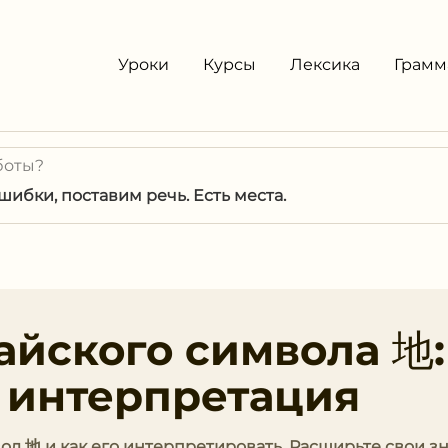
Уроки
Курсы
Лексика
Грамм
боты?
ибки, поставим речь. Есть места.
айского символа 地:
 интерпретация
вол 地 и как его интерпретировать. Расширьте свои з