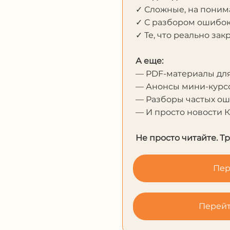
✓ Сложные, на пони
✓ С разбором ошибо
✓ Те, что реально за
А еще:
— PDF-материалы дл
— Анонсы мини-курсо
— Разборы частых о
— И просто новости 
Не просто читайте. Т
Пер
Перейт