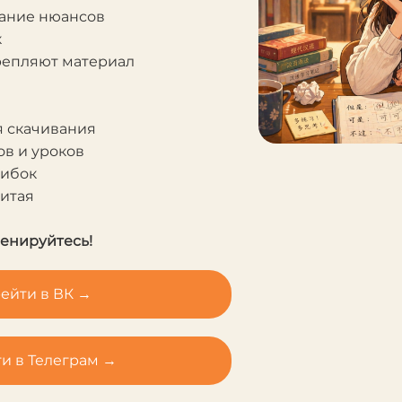
мание нюансов
к
крепляют материал
я скачивания
в и уроков
шибок
Китая
ренируйтесь!
ейти в ВК →
и в Телеграм →