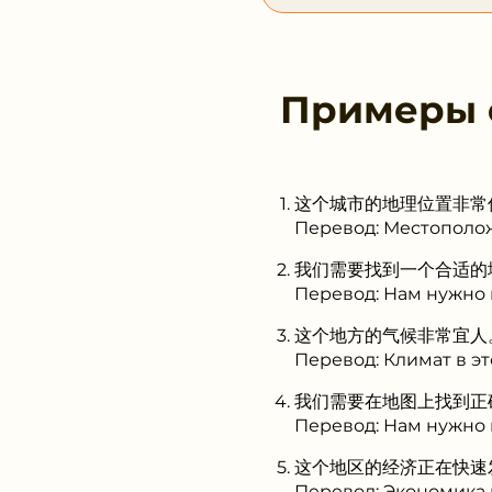
Примеры
这个城市的地理位置非常优越。(dì
Перевод: Местополож
我们需要找到一个合适的地方开会
Перевод: Нам нужно 
这个地方的气候非常宜人。(dì 
Перевод: Климат в э
我们需要在地图上找到正确的路线
Перевод: Нам нужно 
这个地区的经济正在快速发展。(d
Перевод: Экономика 