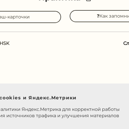
❓Как запомн
эш-карточки
 HSK
С
cookies и Яндекс.Метрики
налитики Яндекс.Метрика для корректной работы
ния источников трафика и улучшения материалов