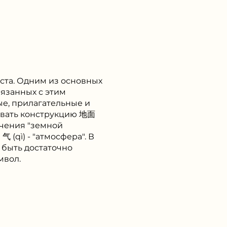
кста. Одним из основных
вязанных с этим
ые, прилагательные и
овать конструкцию 地面
значения "земной
气 (qì) - "атмосфера". В
 быть достаточно
мвол.