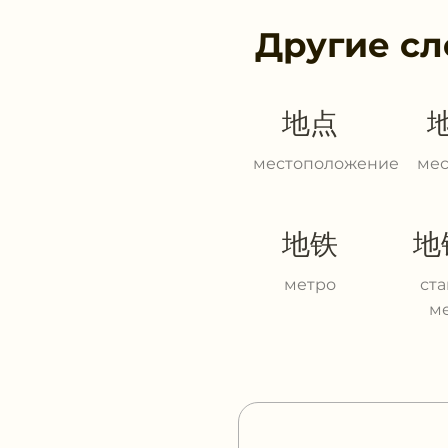
Другие сл
地点
местоположение
ме
地铁
地
метро
ст
м