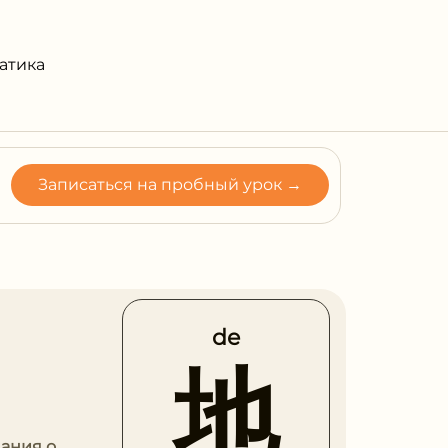
атика
Записаться на пробный урок →
de
地
нания о