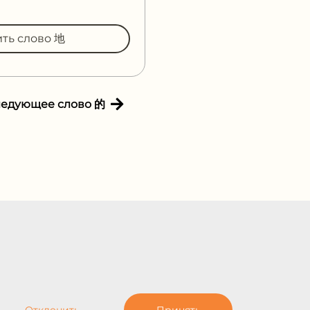
ить слово 地
ледующее слово 的