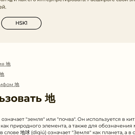
ей.
HSK1
ия 地
 地
лифом 地
ьзовать
地
) означает "земля" или "почва". Он используется в к
как природного элемента, а также для обозначения
 слове 地球 (dìqiú) означает "Земля" как планета, а в 