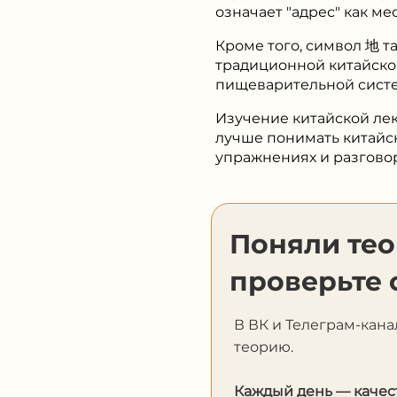
означает "адрес" как м
Кроме того, символ 地 т
традиционной китайско
пищеварительной систе
Изучение китайской ле
лучше понимать китайск
упражнениях и разговор
Поняли те
проверьте 
В ВК и Телеграм-кана
теорию.
Каждый день — качес