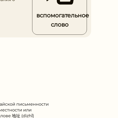
вспомогательное
слово
итайской письменности
 местности или
слове 地址 (dìzhǐ)