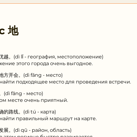
 с
地
 lǐ - география, местоположение)
ение этого города очень выгодное.
。(dì fāng - место)
найти подходящее место для проведения встречи.
fāng - место)
том месте очень приятный.
。(dì tú - карта)
найти правильный маршрут на карте.
ì qū - район, область)
в этом регионе быстро развивается.