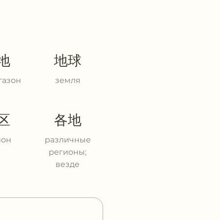
地
地球
 газон
земля
区
各地
ион
различные
регионы;
везде