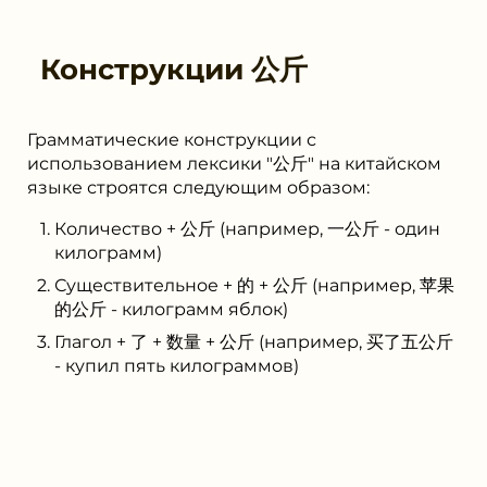
Конструкции
公斤
Грамматические конструкции с
использованием лексики "公斤" на китайском
языке строятся следующим образом:
Количество + 公斤 (например, 一公斤 - один
килограмм)
Существительное + 的 + 公斤 (например, 苹果
的公斤 - килограмм яблок)
Глагол + 了 + 数量 + 公斤 (например, 买了五公斤
- купил пять килограммов)