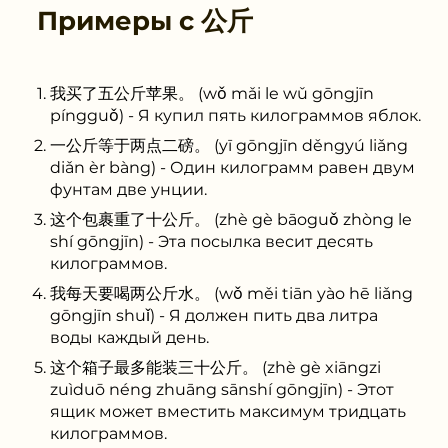
Примеры с
公斤
我买了五公斤苹果。 (wǒ mǎi le wǔ gōngjīn
píngguǒ) - Я купил пять килограммов яблок.
一公斤等于两点二磅。 (yī gōngjīn děngyú liǎng
diǎn èr bàng) - Один килограмм равен двум
фунтам две унции.
这个包裹重了十公斤。 (zhè gè bāoguǒ zhòng le
shí gōngjīn) - Эта посылка весит десять
килограммов.
我每天要喝两公斤水。 (wǒ měi tiān yào hē liǎng
gōngjīn shuǐ) - Я должен пить два литра
воды каждый день.
这个箱子最多能装三十公斤。 (zhè gè xiāngzi
zuìduō néng zhuāng sānshí gōngjīn) - Этот
ящик может вместить максимум тридцать
килограммов.