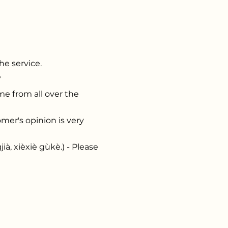
e service.
?
 from all over the
's opinion is very
ièxiè gùkè.) - Please