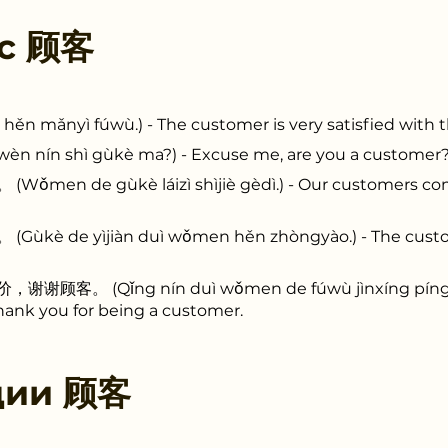
 с
顾客
ǎnyì fúwù.) - The customer is very satisfied with th
ín shì gùkè ma?) - Excuse me, are you a customer
 de gùkè láizì shìjiè gèdì.) - Our customers come
de yìjiàn duì wǒmen hěn zhòngyào.) - The customer
 (Qǐng nín duì wǒmen de fúwù jìnxíng píngjià, x
thank you for being a customer.
ции
顾客