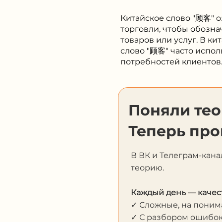
Китайское слово "顾客" оз
торговли, чтобы обозна
товаров или услуг. В к
слово "顾客" часто испо
потребностей клиентов
Поняли те
Теперь про
В ВК и Телеграм-кана
теорию.
Каждый день — качес
✓ Сложные, на пони
✓ С разбором ошибо