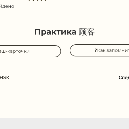
айдено
Практика 顾客
❓Как запомни
эш-карточки
 HSK
Сле