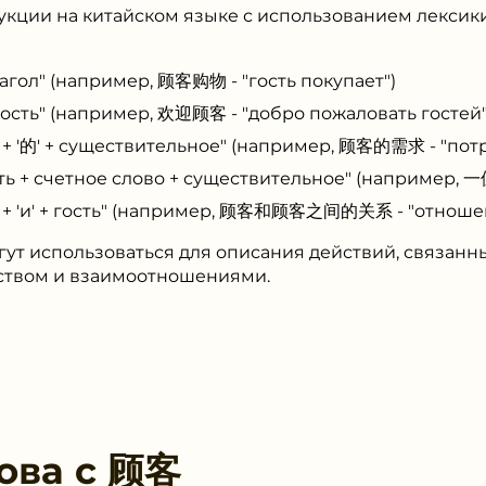
укции на китайском языке с использованием лексик
лагол" (например, 顾客购物 - "гость покупает")
гость" (например, 欢迎顾客 - "добро пожаловать гостей"
 + '的' + существительное" (например, 顾客的需求 - "пот
ь + счетное слово + существительное" (например, 一
ь + 'и' + гость" (например, 顾客和顾客之间的关系 - "отноше
гут использоваться для описания действий, связанны
ством и взаимоотношениями.
ова с
顾客