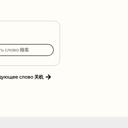
ть слово 顾客
дующее слово 关机