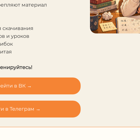
крепляют материал
я скачивания
в и уроков
шибок
Китая
ренируйтесь!
ейти в ВК →
и в Телеграм →