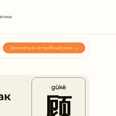
атика
Записаться на пробный урок →
gùkè
ак
顾