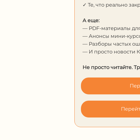
✓ Те, что реально за
А еще:
— PDF-материалы дл
— Анонсы мини-курсо
— Разборы частых о
— И просто новости 
Не просто читайте. Т
Пер
Перейт