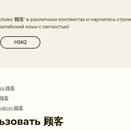
слово '顾客' в различных контекстах и научитесь строи
итайский язык с легкостью!
HSK2
ия 顾客
с 顾客
глифом 顾客
ьзовать
顾客