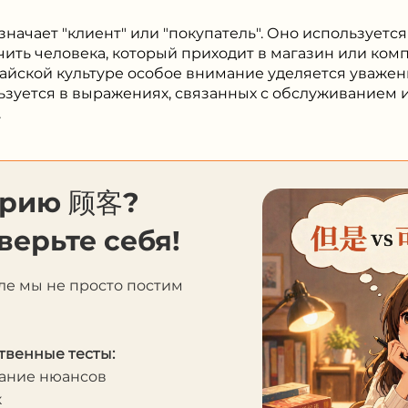
начает "клиент" или "покупатель". Оно используется
чить человека, который приходит в магазин или ком
итайской культуре особое внимание уделяется уважен
льзуется в выражениях, связанных с обслуживанием
.
орию 顾客?
верьте себя!
ле мы не просто постим
твенные тесты:
мание нюансов
к