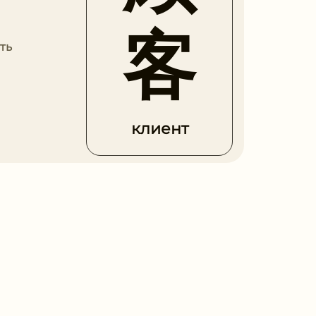
客
ть
клиент