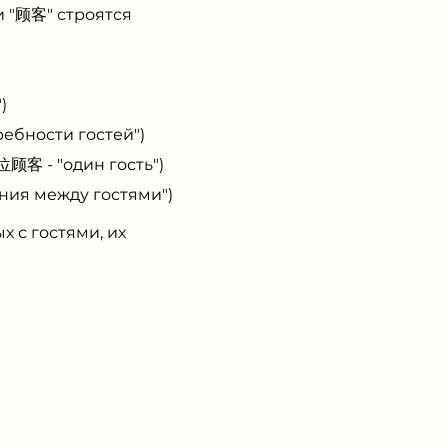
и "顾客" строятся
)
ребности гостей")
位顾客 - "один гость")
ния между гостями")
х с гостями, их