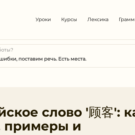
Уроки
Курсы
Лексика
Грамм
боты?
ибки, поставим речь. Есть места.
ское слово '顾客': к
, примеры и