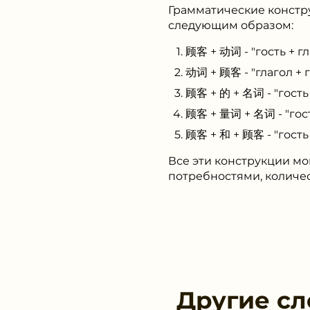
Грамматические констр
следующим образом:
顾客 + 动词 - "гость + г
动词 + 顾客 - "глагол + 
顾客 + 的 + 名词 - "гость
顾客 + 量词 + 名词 - "гост
顾客 + 和 + 顾客 - "гост
Все эти конструкции мо
потребностями, количе
Другие сл