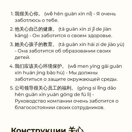
我很关心你。 (wǒ hěn guān xīn nǐ) - Я очень
заботлюсь о тебе.
他关心自己的健康。 (tā guān xīn zì jǐ de jiàn
kāng) - Он заботится о своем здоровье.
她关心孩子的教育。 (tā guān xīn hái zi de jiào yù)
- Она заботится об образовании своих
детей.
我们应该关心环境保护。 (wǒ men yīng gāi guān
xīn huán jìng bǎo hù) - Мы должны
заботиться о защите окружающей среды.
公司领导很关心员工的福利。 (gōng sī lǐng dǎo
hěn guān xīn yuán gōng de fú lì) -
Руководство компании очень заботится о
благосостоянии своих сотрудников.
Конструкции
关心