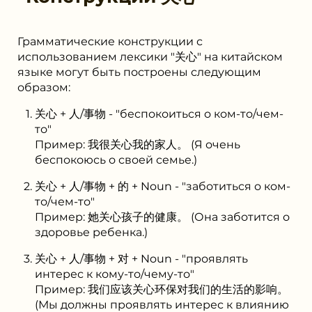
Грамматические конструкции с
использованием лексики "关心" на китайском
языке могут быть построены следующим
образом:
关心 + 人/事物 - "беспокоиться о ком-то/чем-
то"
Пример: 我很关心我的家人。 (Я очень
беспокоюсь о своей семье.)
关心 + 人/事物 + 的 + Noun - "заботиться о ком-
то/чем-то"
Пример: 她关心孩子的健康。 (Она заботится о
здоровье ребенка.)
关心 + 人/事物 + 对 + Noun - "проявлять
интерес к кому-то/чему-то"
Пример: 我们应该关心环保对我们的生活的影响。
(Мы должны проявлять интерес к влиянию