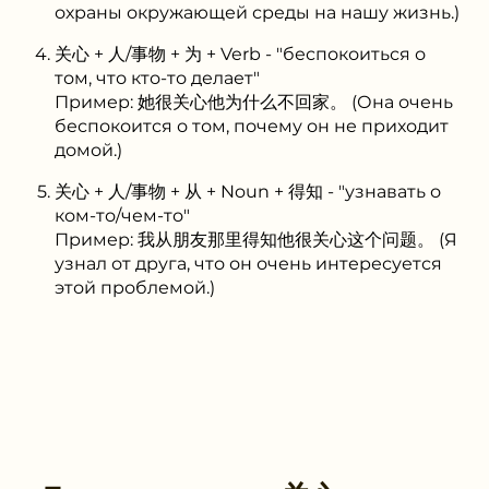
охраны окружающей среды на нашу жизнь.)
关心 + 人/事物 + 为 + Verb - "беспокоиться о
том, что кто-то делает"
Пример: 她很关心他为什么不回家。 (Она очень
беспокоится о том, почему он не приходит
домой.)
关心 + 人/事物 + 从 + Noun + 得知 - "узнавать о
ком-то/чем-то"
Пример: 我从朋友那里得知他很关心这个问题。 (Я
узнал от друга, что он очень интересуется
этой проблемой.)