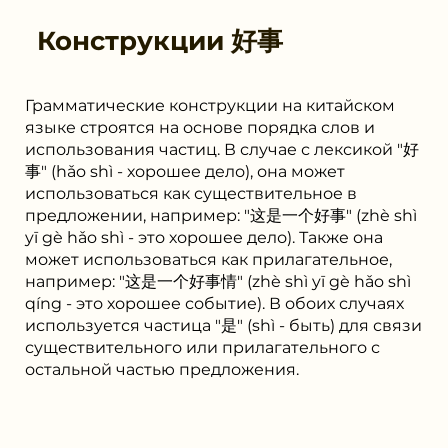
Конструкции
好事
Грамматические конструкции на китайском
языке строятся на основе порядка слов и
использования частиц. В случае с лексикой "好
事" (hǎo shì - хорошее дело), она может
использоваться как существительное в
предложении, например: "这是一个好事" (zhè shì
yī gè hǎo shì - это хорошее дело). Также она
может использоваться как прилагательное,
например: "这是一个好事情" (zhè shì yī gè hǎo shì
qíng - это хорошее событие). В обоих случаях
используется частица "是" (shì - быть) для связи
существительного или прилагательного с
остальной частью предложения.