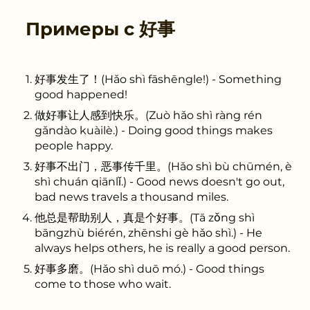
Примеры с
好事
好事发生了！(Hǎo shì fāshēngle!) - Something
good happened!
做好事让人感到快乐。(Zuò hǎo shì ràng rén
gǎndào kuàilè.) - Doing good things makes
people happy.
好事不出门，恶事传千里。(Hǎo shì bù chūmén, è
shì chuán qiānlǐ.) - Good news doesn't go out,
bad news travels a thousand miles.
他总是帮助别人，真是个好事。(Tā zǒng shì
bāngzhù biérén, zhēnshi gè hǎo shì.) - He
always helps others, he is really a good person.
好事多磨。(Hǎo shì duō mó.) - Good things
come to those who wait.