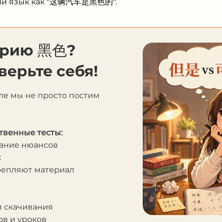
кий язык как "这辆汽车是黑色的".
орию 黑色?
верьте себя!
ле мы не просто постим
твенные тесты:
мание нюансов
к
крепляют материал
я скачивания
в и уроков