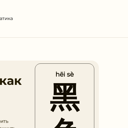
атика
hēi sè
 как
黑
оить