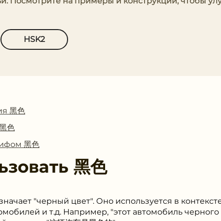
и. Посмотрите на примеры и конструкции, чтобы ул
HSK2
ия 黑色
с 黑色
глифом 黑色
ьзовать
黑色
значает "черный цвет". Оно используется в контекст
омобилей и т.д. Например, "этот автомобиль черного 