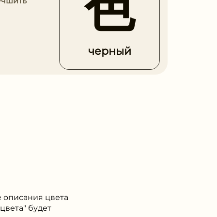
色
учшить
черный
е описания цвета
цвета" будет