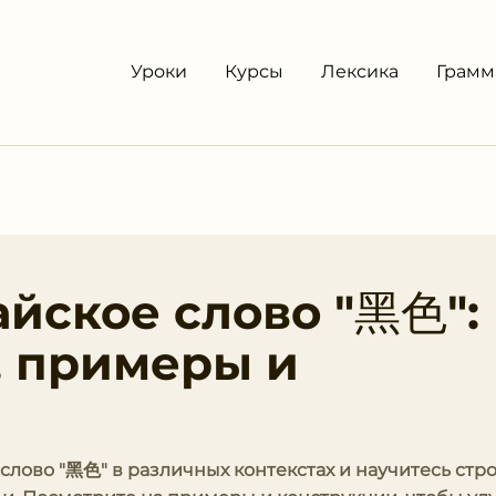
Уроки
Курсы
Лексика
Грамм
айское слово "黑色":
, примеры и
 слово "黑色" в различных контекстах и научитесь стр