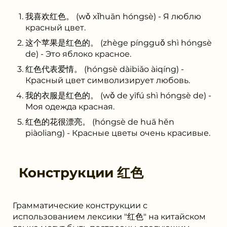
我喜欢红色。 (wǒ xǐhuān hóngsè) - Я люблю
красный цвет.
这个苹果是红色的。 (zhège píngguǒ shì hóngsè
de) - Это яблоко красное.
红色代表爱情。 (hóngsè dàibiǎo àiqíng) -
Красный цвет символизирует любовь.
我的衣服是红色的。 (wǒ de yīfú shì hóngsè de) -
Моя одежда красная.
红色的花很漂亮。 (hóngsè de huā hěn
piàoliang) - Красные цветы очень красивые.
Конструкции
红色
Грамматические конструкции с
использованием лексики "红色" на китайском