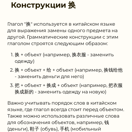
Конструкции
换
Глагол "换" используется в китайском языке
для выражения замены одного предмета на
другой. Грамматические конструкции с этим
глаголом строятся следующим образом:
换 + объект (например, 换衣服 - заменить
одежду)
换 + объект + 给 + объект (например, 换钱给他
- заменить деньги для него)
把 + объект + 换成 + объект (например, 把衣服
换成新的 - заменить одежду на новую)
Важно учитывать порядок слов в китайском
языке, где глагол всегда стоит перед объектом.
Также можно использовать различные слова
для обозначения объектов, например, 钱
(деньги), 鞋子 (обувь), 手机 (мобильный