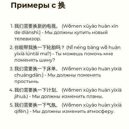
Примеры с
换
我们需要换新的电视。 (Wǒmen xūyào huàn xīn
de diànshì.) - Мы должны купить новый
телевизор.
你能帮我换一下轮胎吗？ (Nǐ néng bāng wǒ huàn
yīxià lúntāi ma?) - Ты можешь помочь мне
поменять шину?
我们需要换一下床单。 (Wǒmen xūyào huàn yīxià
chuángdān.) - Мы должны поменять
простынь.
我们需要换一下计划。 (Wǒmen xūyào huàn yīxià
jìhuà.) - Мы должны изменить планы.
我们需要换一下气氛。 (Wǒmen xūyào huàn yīxià
qìfēn.) - Мы должны изменить атмосферу.