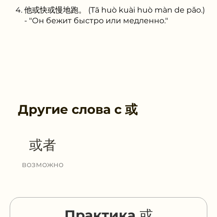
他或快或慢地跑。 (Tā huò kuài huò màn de pǎo.)
- "Он бежит быстро или медленно."
Другие слова с
或
或者
возможно
Практика 或