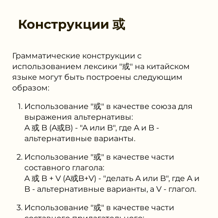
Конструкции
或
Грамматические конструкции с
использованием лексики "或" на китайском
языке могут быть построены следующим
образом:
Использование "或" в качестве союза для
выражения альтернативы:
A 或 B (A或B) - "A или B", где A и B -
альтернативные варианты.
Использование "或" в качестве части
составного глагола:
A 或 B + V (A或B+V) - "делать A или B", где A и
B - альтернативные варианты, а V - глагол.
Использование "或" в качестве части