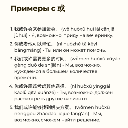
Примеры с
或
我或许会来参加聚会。 (wǒ huòxǔ huì lái cānjiā
jùhuì) - Я, возможно, приду на вечеринку.
你或者他可以帮忙。 (nǐ huòzhě tā kěyǐ
bāngmáng) - Ты или он может помочь.
我们或许需要更多的时间。 (wǒmen huòxǔ xūyào
gèng duō de shíjiān) - Мы, возможно,
нуждаемся в большем количестве
времени.
你或许应该考虑其他选择。 (nǐ huòxǔ yīnggāi
kǎolǜ qítā xuǎnzé) - Ты, возможно, должен
рассмотреть другие варианты.
我们或许能够找到解决方案。 (wǒmen huòxǔ
nénggòu zhǎodào jiějué fāng'àn) - Мы,
возможно, сможем найти решение.