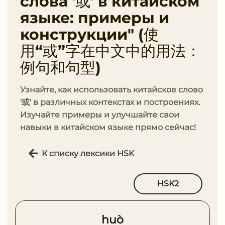
слова '或' в китайском
языке: примеры и
конструкции" (使
用“或”字在中文中的用法：
例句和句型)
Узнайте, как использовать китайское слово
'或' в различных контекстах и построениях.
Изучайте примеры и улучшайте свои
навыки в китайском языке прямо сейчас!
К списку лексики HSK
HSK2
huò