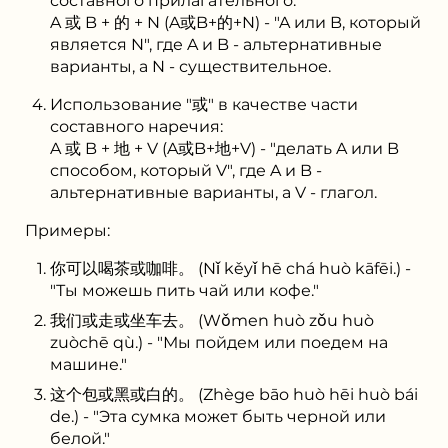
составного прилагательного:
A 或 B + 的 + N (A或B+的+N) - "A или B, который
является N", где A и B - альтернативные
варианты, а N - существительное.
Использование "或" в качестве части
составного наречия:
A 或 B + 地 + V (A或B+地+V) - "делать A или B
способом, который V", где A и B -
альтернативные варианты, а V - глагол.
Примеры:
你可以喝茶或咖啡。 (Nǐ kěyǐ hē chá huò kāfēi.) -
"Ты можешь пить чай или кофе."
我们或走或坐车去。 (Wǒmen huò zǒu huò
zuòchē qù.) - "Мы пойдем или поедем на
машине."
这个包或黑或白的。 (Zhège bāo huò hēi huò bái
de.) - "Эта сумка может быть черной или
белой."