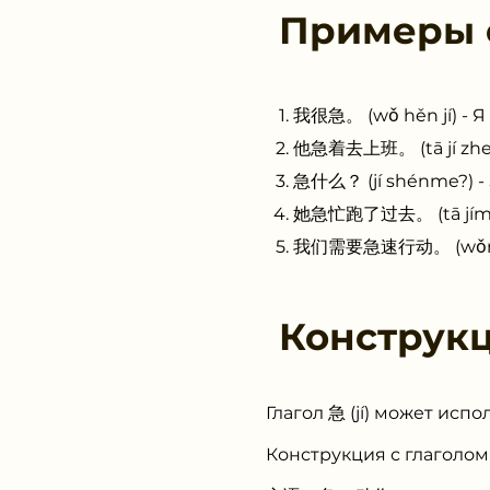
Примеры
我很急。 (wǒ hěn jí) - Я
他急着去上班。 (tā jí zhe 
急什么？ (jí shénme?) -
她急忙跑了过去。 (tā jímáng
我们需要急速行动。 (wǒmen x
Конструк
Глагол 急 (jí) может исп
Конструкция с глаголом