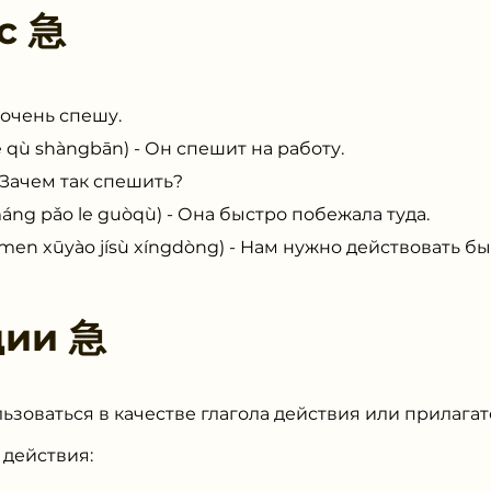
 с
急
 очень спешу.
qù shàngbān) - Он спешит на работу.
 Зачем так спешить?
 pǎo le guòqù) - Она быстро побежала туда.
ūyào jísù xíngdòng) - Нам нужно действовать бы
ции
急
ользоваться в качестве глагола действия или прилагат
 действия: