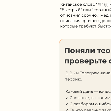
Китайское слово "急" (jí
"быстрый" или "срочный
описания срочной меди
описания срочных делов
которые требуют быстр
Поняли те
проверьте 
В ВК и Телеграм-кана
теорию.
Каждый день — качес
✓ Сложные, на пони
✓ С разбором ошибо
✓ Те, что реально за