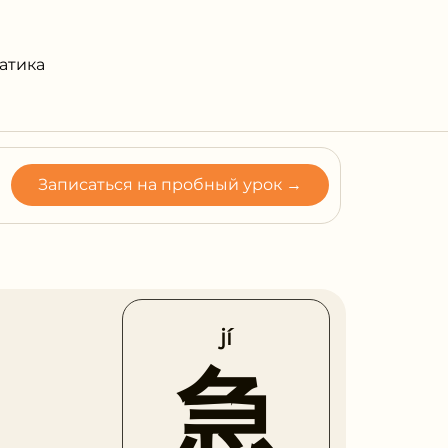
атика
Записаться на пробный урок →
jí
急