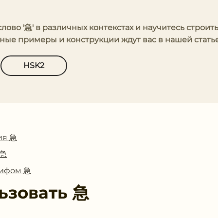
слово '急' в различных контекстах и научитесь строит
ые примеры и конструкции ждут вас в нашей статье
HSK2
ия 急
 急
лифом 急
ьзовать
急