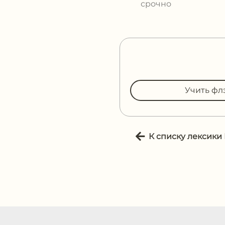
срочно
Учить фл
К списку лексики