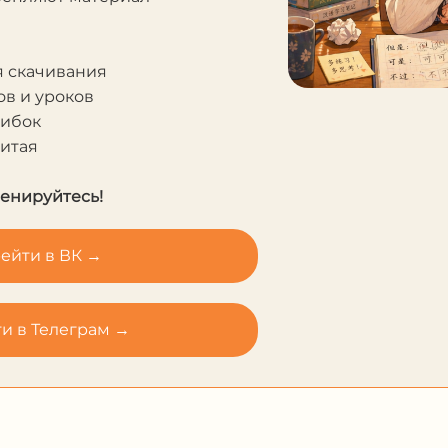
я скачивания
в и уроков
шибок
Китая
ренируйтесь!
ейти в ВК →
и в Телеграм →