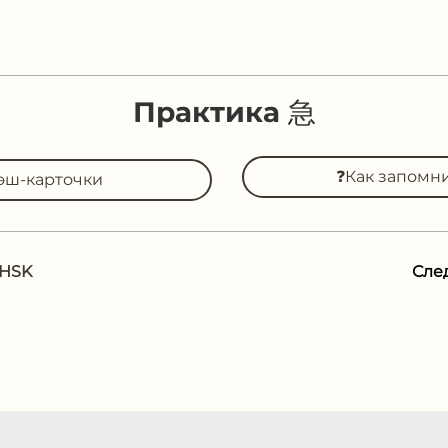
Практика 急
❓Как запомн
эш-карточки
 HSK
Сле