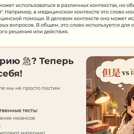
) может использоваться в различных контекстах, но о
". Например, в медицинском контексте это слово мо
цинской помощи. В деловом контексте оно может ис
ых вопросов. В общем, это слово используется для 
ого решения или действия.
орию 急? Теперь
себя!
ле мы не просто постим
твенные тесты:
мание нюансов
к
крепляют материал