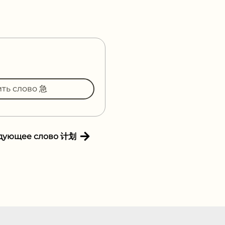
ить слово 急
дующее слово 计划