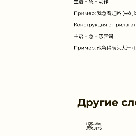
主语 + 急 + 动作
Пример: 我急着赶路 (wǒ jízh
Конструкция с прилага
主语 + 急 + 形容词
Пример: 他急得满头大汗 (tā jí
Другие сл
紧急