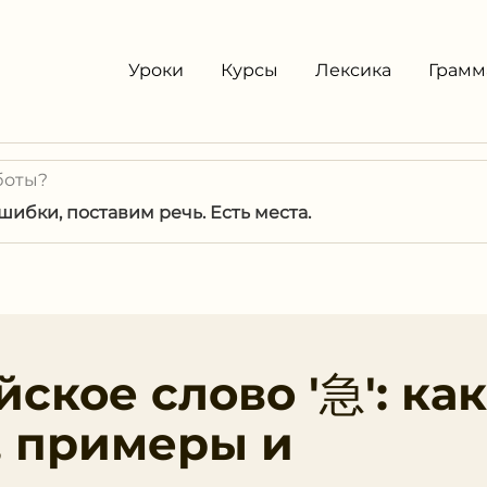
Уроки
Курсы
Лексика
Грамм
боты?
ибки, поставим речь. Есть места.
ское слово '急': как
, примеры и