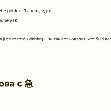
e gǎnlù) - Я спешу идти.
тельным:
 de mǎntóu dàhàn) - Он так волновался, что был вес
ова с
急