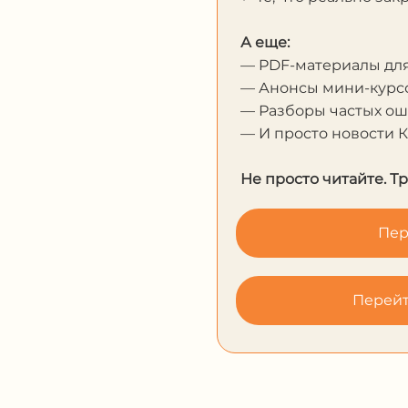
А еще:
— PDF-материалы дл
— Анонсы мини-курсо
— Разборы частых о
— И просто новости 
Не просто читайте. Т
Пер
Перейт