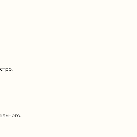
стро.
ельного.