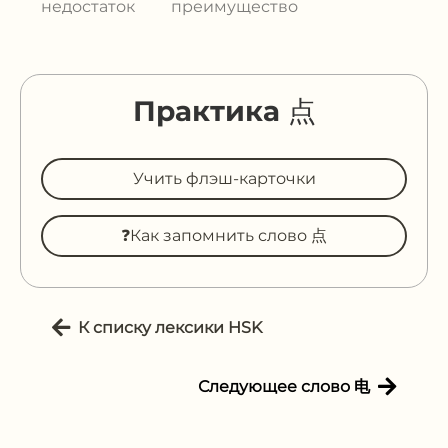
недостаток
преимущество
Практика 点
Учить флэш-карточки
❓Как запомнить слово 点
К списку лексики HSK
Следующее слово 电