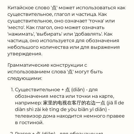
Китайское слово '点' может использоваться как
существительное, глагол и частица. Как
существительное, оно означает 'точка' или
'место'. Как глагол, оно может означать
'нажимать', 'выбирать' или 'добавлять'. Как
частица, оно используется для обозначения
небольшого количества или для выражения
утверждения.
Грамматические конструкции с
использованием слова '点' могут быть
следующими:
Существительное + 点 (diǎn) - для
обозначения места или точки на карте,
например: 家里的电视在客厅的右边一点 (jiā lǐ de
diàn shì zài kè tīng de yòu biān yī diǎn) -
телевизор дома находится немного правее
в гостиной.
Глагол + 点 (diǎn) - для обозначения