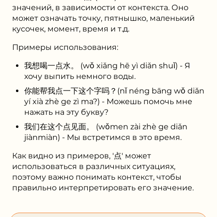
значений, в зависимости от контекста. Оно
может означать точку, пятнышко, маленький
кусочек, момент, время и т.д.
Примеры использования:
我想喝一点水。 (wǒ xiǎng hē yì diǎn shuǐ) - Я
хочу выпить немного воды.
你能帮我点一下这个字吗？(nǐ néng bāng wǒ diǎn
yí xià zhè ge zì ma?) - Можешь помочь мне
нажать на эту букву?
我们在这个点见面。 (wǒmen zài zhè ge diǎn
jiànmiàn) - Мы встретимся в это время.
Как видно из примеров, '点' может
использоваться в различных ситуациях,
поэтому важно понимать контекст, чтобы
правильно интерпретировать его значение.