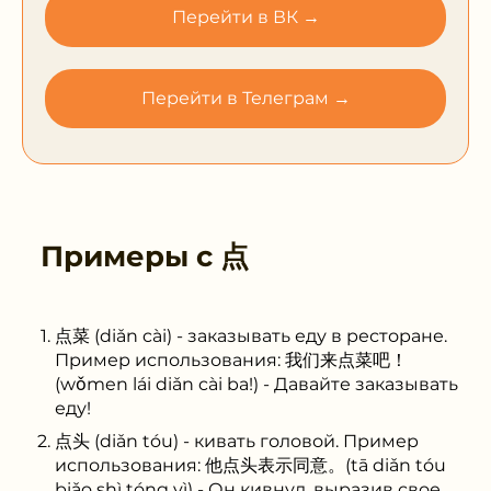
Перейти в ВК →
Перейти в Телеграм →
Примеры с
点
点菜 (diǎn cài) - заказывать еду в ресторане.
Пример использования: 我们来点菜吧！
(wǒmen lái diǎn cài ba!) - Давайте заказывать
еду!
点头 (diǎn tóu) - кивать головой. Пример
использования: 他点头表示同意。(tā diǎn tóu
biǎo shì tóng yì) - Он кивнул, выразив свое