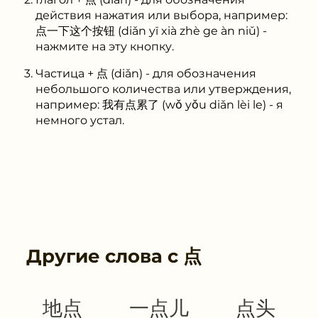
действия нажатия или выбора, например:
点一下这个按钮 (diǎn yī xià zhè ge àn niǔ) -
нажмите на эту кнопку.
Частица + 点 (diǎn) - для обозначения
небольшого количества или утверждения,
например: 我有点累了 (wǒ yǒu diǎn lèi le) - я
немного устал.
Другие слова с
点
地点
一点儿
点头