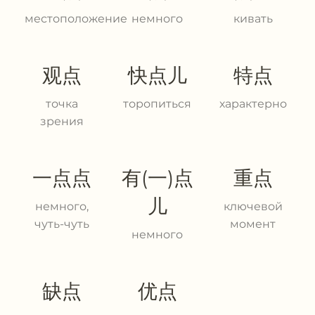
местоположение
немного
кивать
观点
快点儿
特点
точка
торопиться
характерно
зрения
一点点
有(一)点
重点
儿
немного,
ключевой
чуть-чуть
момент
немного
缺点
优点