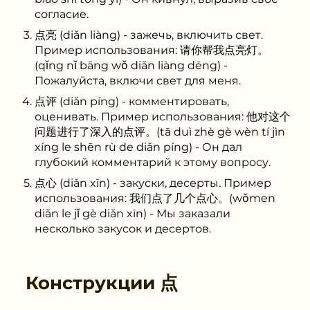
согласие.
点亮 (diǎn liàng) - зажечь, включить свет.
Пример использования: 请你帮我点亮灯。
(qǐng nǐ bāng wǒ diǎn liàng dēng) -
Пожалуйста, включи свет для меня.
点评 (diǎn píng) - комментировать,
оценивать. Пример использования: 他对这个
问题进行了深入的点评。(tā duì zhè gè wèn tí jìn
xíng le shēn rù de diǎn píng) - Он дал
глубокий комментарий к этому вопросу.
点心 (diǎn xīn) - закуски, десерты. Пример
использования: 我们点了几个点心。(wǒmen
diǎn le jǐ gè diǎn xīn) - Мы заказали
несколько закусок и десертов.
Конструкции
点