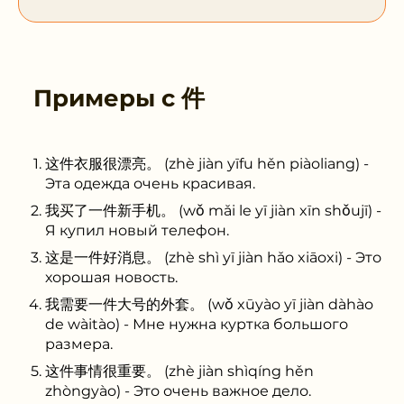
Примеры с
件
这件衣服很漂亮。 (zhè jiàn yīfu hěn piàoliang) -
Эта одежда очень красивая.
我买了一件新手机。 (wǒ mǎi le yī jiàn xīn shǒujī) -
Я купил новый телефон.
这是一件好消息。 (zhè shì yī jiàn hǎo xiāoxi) - Это
хорошая новость.
我需要一件大号的外套。 (wǒ xūyào yī jiàn dàhào
de wàitào) - Мне нужна куртка большого
размера.
这件事情很重要。 (zhè jiàn shìqíng hěn
zhòngyào) - Это очень важное дело.