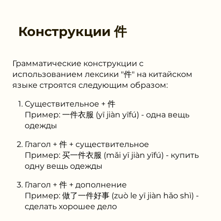
Конструкции
件
Грамматические конструкции с
использованием лексики "件" на китайском
языке строятся следующим образом:
Существительное + 件
Пример: 一件衣服 (yī jiàn yīfú) - одна вещь
одежды
Глагол + 件 + существительное
Пример: 买一件衣服 (mǎi yī jiàn yīfú) - купить
одну вещь одежды
Глагол + 件 + дополнение
Пример: 做了一件好事 (zuò le yī jiàn hǎo shì) -
сделать хорошее дело