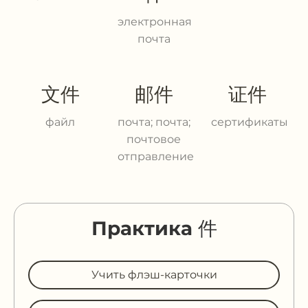
электронная
почта
文件
邮件
证件
файл
почта; почта;
сертификаты
почтовое
отправление
Практика 件
Учить флэш-карточки