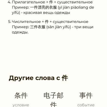
Прилагательное + 件 + существительное
Пример: 一件漂亮的衣服 (yī jiàn piàoliang de
yīfú) - красивая вещь одежды
Числительное + 件 + существительное
Пример: 三件衣服 (sān jiàn yīfú) - три вещи
одежды.
Другие слова с
件
条件
电子邮
事件
件
условие
событие