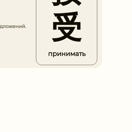
受
едложений.
принимать