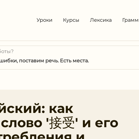
Уроки
Курсы
Лексика
Грамм
боты?
ибки, поставим речь. Есть места.
йский: как
слово '接受' и его
требления и