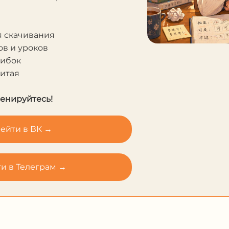
я скачивания
в и уроков
шибок
Китая
ренируйтесь!
ейти в ВК →
и в Телеграм →