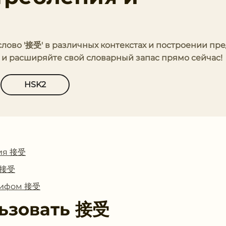
 слово '接受' в различных контекстах и построении пр
ю и расширяйте свой словарный запас прямо сейчас!
HSK2
ия 接受
с 接受
глифом 接受
ьзовать
接受