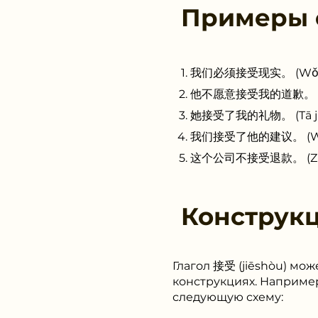
Примеры
我们必须接受现实。 (Wǒmen b
他不愿意接受我的道歉。 (Tā bù 
她接受了我的礼物。 (Tā jiēsh
我们接受了他的建议。 (Wǒmen j
这个公司不接受退款。 (Zhège g
Конструк
Глагол 接受 (jiēshòu) мо
конструкциях. Например
следующую схему: