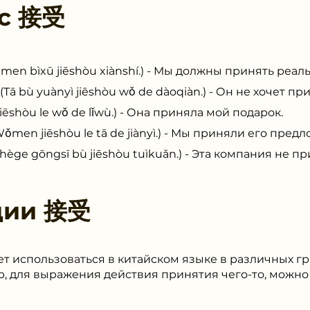
 с
接受
ìxū jiēshòu xiànshí.) - Мы должны принять реаль
yuànyì jiēshòu wǒ de dàoqiàn.) - Он не хочет пр
òu le wǒ de lǐwù.) - Она приняла мой подарок.
iēshòu le tā de jiànyì.) - Мы приняли его предл
ōngsī bù jiēshòu tuìkuǎn.) - Эта компания не при
ции
接受
жет использоваться в китайском языке в различных 
, для выражения действия принятия чего-то, можно