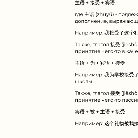
主语 + 接受 + 宾语
где 主语 (zhǔyǔ) - подле
дополнение, выражающе
Например: 我接受了这个礼物 (wǒ
Также, глагол 接受 (jiēsh
принятие чего-то в кач
主语 + 为 + 宾语 + 接受
Например: 我为学校接受了捐款 (
школы.
Также, глагол 接受 (jiēsh
принятие чего-то пасси
宾语 + 被 + 主语 + 接受
Например: 这个礼物被我接受了 (z