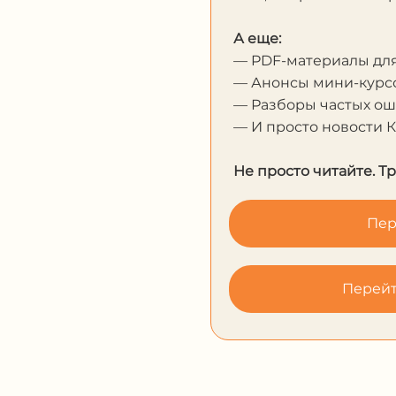
А еще:
— PDF-материалы дл
— Анонсы мини-курсо
— Разборы частых о
— И просто новости 
Не просто читайте. Т
Пер
Перейт