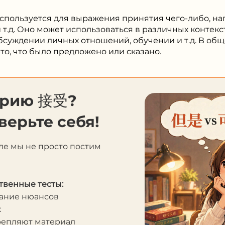
используется для выражения принятия чего-либо, н
 т.д. Оно может использоваться в различных контекс
бсуждении личных отношений, обучении и т.д. В общ
-то, что было предложено или сказано.
орию 接受?
верьте себя!
ле мы не просто постим
твенные тесты:
мание нюансов
к
крепляют материал