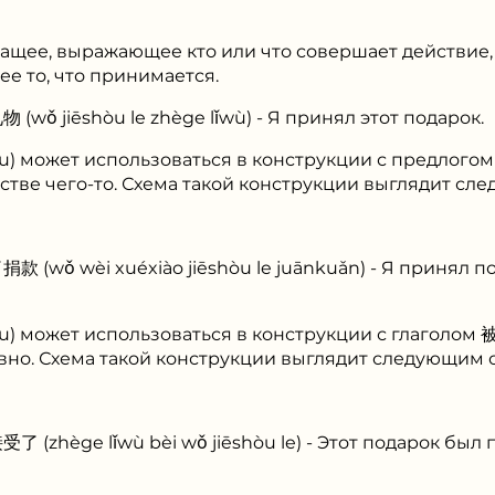
жащее, выражающее кто или что совершает действие, 
е то, что принимается.
 jiēshòu le zhège lǐwù) - Я принял этот подарок.
òu) может использоваться в конструкции с предлогом
естве чего-то. Схема такой конструкции выглядит сл
wǒ wèi xuéxiào jiēshòu le juānkuǎn) - Я принял п
òu) может использоваться в конструкции с глаголом 被
вно. Схема такой конструкции выглядит следующим 
hège lǐwù bèi wǒ jiēshòu le) - Этот подарок был 