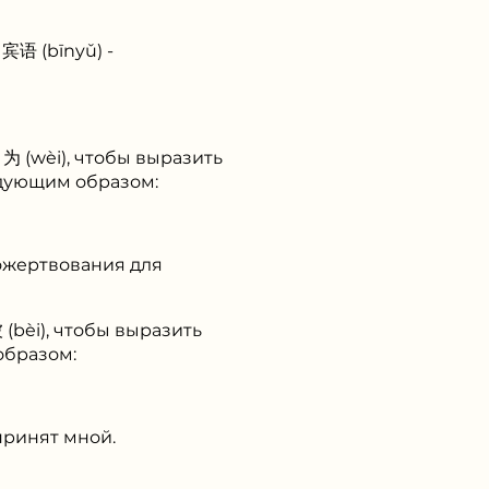
宾语 (bīnyǔ) -
 为 (wèi), чтобы выразить
едующим образом:
ожертвования для
 (bèi), чтобы выразить
образом:
принят мной.