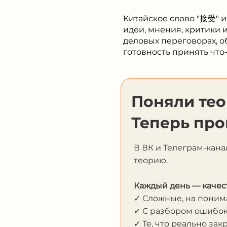
Китайское слово "接受" 
идеи, мнения, критики и
деловых переговорах, о
готовность принять что
Поняли те
Теперь про
В ВК и Телеграм-кана
теорию.
Каждый день — качес
✓ Сложные, на пони
✓ С разбором ошибо
✓ Те, что реально за