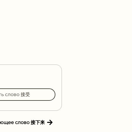
ть слово 接受
ующее слово 接下来