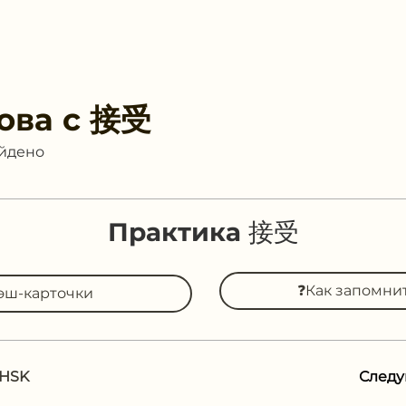
ова с
接受
айдено
Практика 接受
❓Как запомни
эш-карточки
 HSK
След