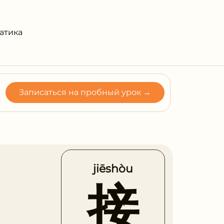
атика
Записаться на пробный урок →
jiēshòu
接