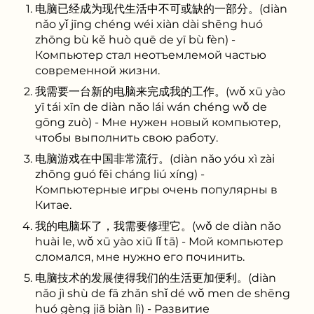
电脑已经成为现代生活中不可或缺的一部分。(diàn
nǎo yǐ jīng chéng wéi xiàn dài shēng huó
zhōng bù kě huò quē de yī bù fèn) -
Компьютер стал неотъемлемой частью
современной жизни.
我需要一台新的电脑来完成我的工作。(wǒ xū yào
yī tái xīn de diàn nǎo lái wán chéng wǒ de
gōng zuò) - Мне нужен новый компьютер,
чтобы выполнить свою работу.
电脑游戏在中国非常流行。(diàn nǎo yóu xì zài
zhōng guó fēi cháng liú xíng) -
Компьютерные игры очень популярны в
Китае.
我的电脑坏了，我需要修理它。(wǒ de diàn nǎo
huài le, wǒ xū yào xiū lǐ tā) - Мой компьютер
сломался, мне нужно его починить.
电脑技术的发展使得我们的生活更加便利。(diàn
nǎo jì shù de fā zhǎn shǐ dé wǒ men de shēng
huó gèng jiā biàn lì) - Развитие