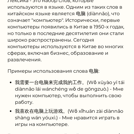
Лексика - это набор слов, которые
используются в языке. Одним из таких слов в
китайском языке является 电脑 (diànnǎo), что
означает "компьютер". Исторически, первые
компьютеры появились в Китае в 1950-х годах,
но только в последние десятилетия они стали
широко распространены. Сегодня
компьютеры используются в Китае во многих
сферах, включая бизнес, образование и
развлечения.
Примеры использования слова 电脑:
我需要一台电脑来完成我的工作。(Wǒ xūyào yī tái
diànnǎo lái wánchéng wǒ de gōngzuò.) - Мне
нужен компьютер, чтобы выполнить свою
работу.
我喜欢在电脑上玩游戏。(Wǒ xǐhuān zài diànnǎo
shàng wán yóuxì.) - Мне нравится играть в
игры на компьютере.