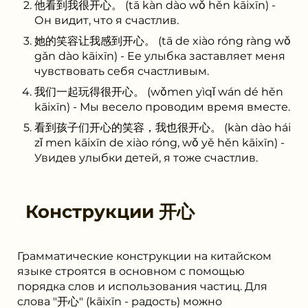
他看到我很开心。 (tā kàn dào wǒ hěn kāixīn) -
Он видит, что я счастлив.
她的笑容让我感到开心。 (tā de xiào róng ràng wǒ
gǎn dào kāixīn) - Ее улыбка заставляет меня
чувствовать себя счастливым.
我们一起玩得很开心。 (wǒmen yìqǐ wán dé hěn
kāixīn) - Мы весело проводим время вместе.
看到孩子们开心的笑容，我也很开心。 (kàn dào hái
zǐ men kāixīn de xiào róng, wǒ yě hěn kāixīn) -
Увидев улыбки детей, я тоже счастлив.
Конструкции
开心
Грамматические конструкции на китайском
языке строятся в основном с помощью
порядка слов и использования частиц. Для
слова "开心" (kāixīn - радость) можно