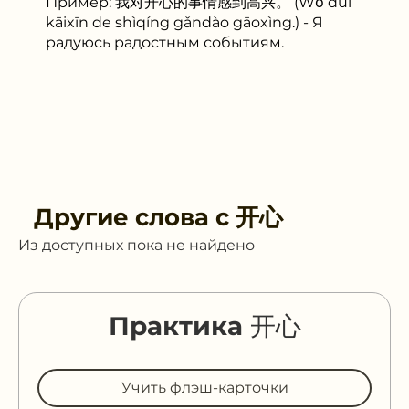
Пример: 我对开心的事情感到高兴。 (Wǒ duì
kāixīn de shìqíng gǎndào gāoxìng.) - Я
радуюсь радостным событиям.
Другие слова с
开心
Из доступных пока не найдено
Практика 开心
Учить флэш-карточки