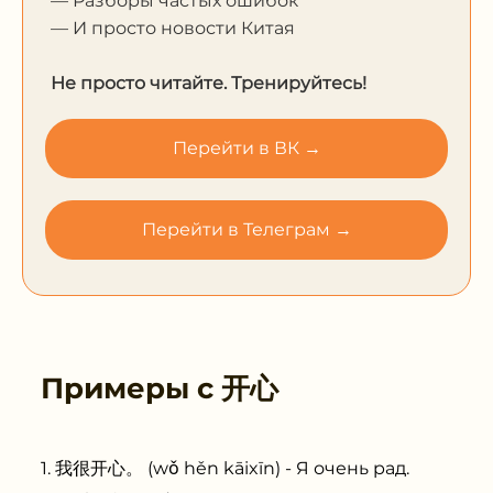
— Разборы частых ошибок
— И просто новости Китая
Не просто читайте. Тренируйтесь!
Перейти в ВК →
Перейти в Телеграм →
Примеры с
开心
我很开心。 (wǒ hěn kāixīn) - Я очень рад.