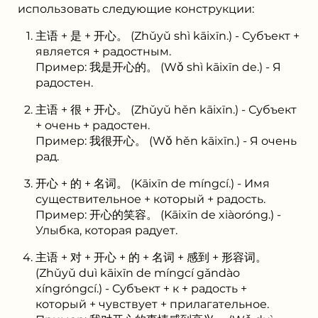
использовать следующие конструкции:
主语 + 是 + 开心。 (Zhǔyǔ shì kāixīn.) - Субъект +
является + радостным.
Пример: 我是开心的。 (Wǒ shì kāixīn de.) - Я
радостен.
主语 + 很 + 开心。 (Zhǔyǔ hěn kāixīn.) - Субъект
+ очень + радостен.
Пример: 我很开心。 (Wǒ hěn kāixīn.) - Я очень
рад.
开心 + 的 + 名词。 (Kāixīn de míngcí.) - Имя
существительное + который + радость.
Пример: 开心的笑容。 (Kāixīn de xiàoróng.) -
Улыбка, которая радует.
主语 + 对 + 开心 + 的 + 名词 + 感到 + 形容词。
(Zhǔyǔ duì kāixīn de míngcí gǎndào
xíngróngcí.) - Субъект + к + радость +
который + чувствует + прилагательное.