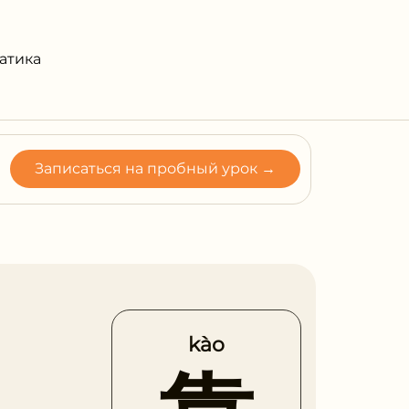
атика
Записаться на пробный урок →
kào