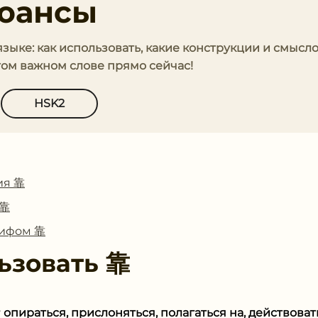
юансы
 языке: как использовать, какие конструкции и смысл
том важном слове прямо сейчас!
HSK2
ия 靠
 靠
лифом 靠
ьзовать
靠
т
опираться, прислоняться, полагаться на, действовать