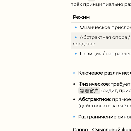
трёх принципиально ра
Режим
🔹 Физическое присло
🔹 Абстрактная опора /
средство
🔹 Позиция / направле
🔹
Ключевое различие: 
Физическое
: требуе
靠着窗户
(сидит, при
Абстрактное
: прямо
(действовать за счёт 
🔹
Разграничение сино
Слово
Смысловой фок