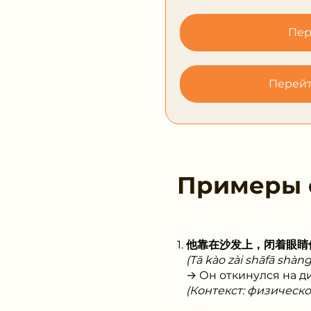
Пер
Перейт
Примеры
他靠在沙发上，闭着眼睛
(Tā kào zài shāfā shàng,
→ Он откинулся на ди
(Контекст: физическ