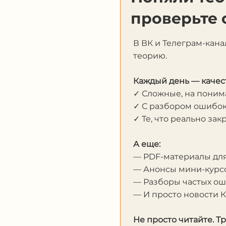
проверьте 
В ВК и Телеграм-кана
теорию.
Каждый день — качес
✓ Сложные, на пони
✓ С разбором ошибо
✓ Те, что реально за
А еще:
— PDF-материалы дл
— Анонсы мини-курсо
— Разборы частых о
— И просто новости 
Не просто читайте. Т