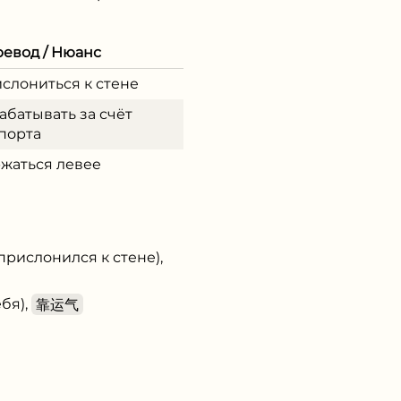
евод / Нюанс
слониться к стене
абатывать за счёт
порта
жаться левее
прислонился к стене),
ебя),
靠运气