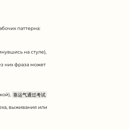
абочих паттерна:
инувшись на стуле),
ез них фраза может
кой),
靠运气通过考试
еха, выживания или