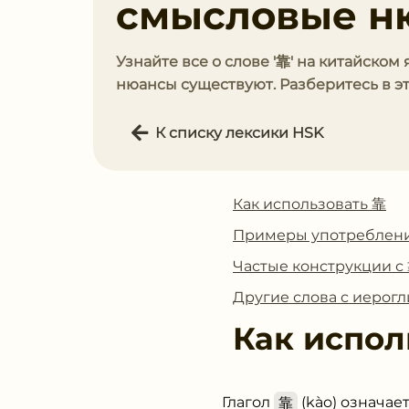
смысловые н
Узнайте все о слове '靠' на китайском
нюансы существуют. Разберитесь в э
К списку лексики HSK
Как использовать 靠
Примеры употреблен
Частые конструкции с
Другие слова с иерог
Как испол
Глагол
靠
(kào) означае