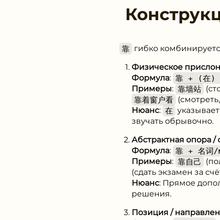
Конструк
靠
гибко комбинируется
Физическое прислон
Формула
:
靠 + (在)
Примеры
:
靠墙站
(ст
靠着窗户看
(смотреть,
Нюанс
:
在
указывает 
звучать обрывочно.
Абстрактная опора / 
Формула
:
靠 + 名词/м
Примеры
:
靠自己
(по
(сдать экзамен за счё
Нюанс
: Прямое допо
решения.
Позиция / направле