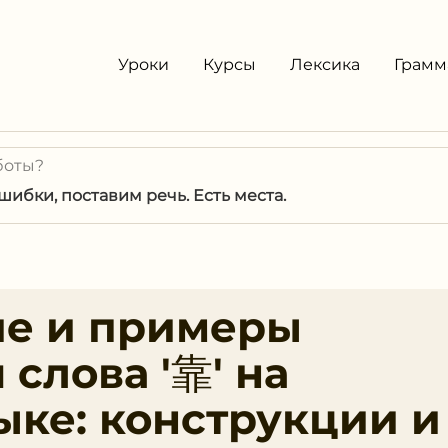
Уроки
Курсы
Лексика
Грамм
боты?
ибки, поставим речь. Есть места.
ие и примеры
слова '靠' на
ыке: конструкции и