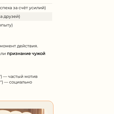
спеха за счёт усилий)
а друзей)
опыту)
 момент действия.
или
признание чужой
") — частый мотив
т") — социально