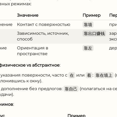
зных режимах:
Значение
Пример
Пер
нение
Контакт с поверхностью
靠墙
при
Зависимость, источник,
靠出口赚钱
зар
способ
экс
ние
Ориентация в
靠左
дер
пространстве
физическое vs абстрактное
:
т указания поверхности, часто с
在
или
着
:
靠在墙上
(
слонившись к окну).
е дополнение без предлогов:
靠自己
(полагаться на с
удачи).
нимов
:
ус
Пример