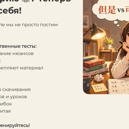
себя!
ле мы не просто постим
твенные тесты:
мание нюансов
к
крепляют материал
я скачивания
в и уроков
шибок
Китая
ренируйтесь!