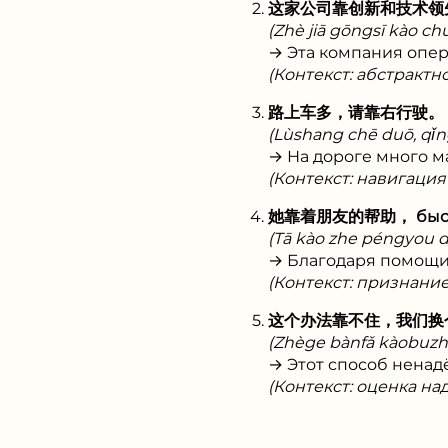
这家公司靠创新和技术领
(Zhè jiā gōngsī kào ch
→ Эта компания опер
(Контекст: абстрактн
路上车多，请靠右行驶。
(Lùshang chē duō, qǐng
→ На дороге много м
(Контекст: навигация
她靠着朋友的帮助， быстро
(Tā kào zhe péngyou de
→ Благодаря помощи 
(Контекст: признани
这个办法靠不住，我们换
(Zhège bànfǎ kàobuzh
→ Этот способ ненад
(Контекст: оценка на