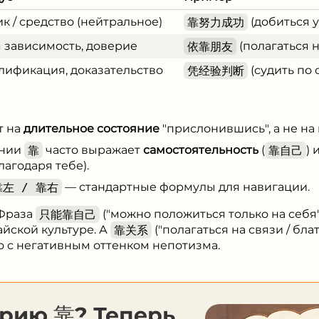
к / средство (нейтральное)
靠努力成功
(добиться у
 зависимость, доверие
依靠朋友
(полагаться н
лификация, доказательство
凭经验判断
(судить по 
т на
длительное состояние
"прислонившись", а не на
ении
靠
часто выражает
самостоятельность
(
靠自己
) 
лагодаря тебе).
靠左 / 靠右
— стандартные формулы для навигации.
 Фраза
只能靠自己
("можно положиться только на себя
йской культуре. А
靠关系
("полагаться на связи / бла
о с негативным оттенком непотизма.
орию 靠? Теперь