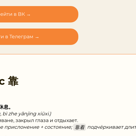
ейти в ВК →
и в Телеграм →
 с
靠
休息。
 bì zhe yǎnjing xiūxi.)
ване, закрыл глаза и отдыхает.
ое прислонение + состояние;
靠着
подчёркивает длит