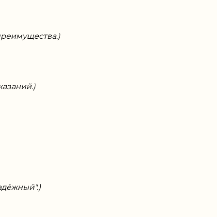
 преимущества.)
азаний.)
дёжный".)