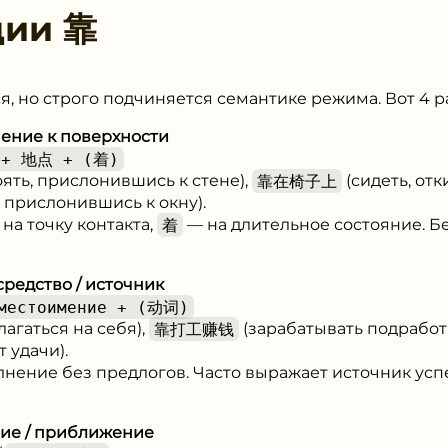
ции
靠
, но строго подчиняется семантике режима. Вот 4 р
ение к поверхности
 + 地点 + (着)
оять, прислонившись к стене),
靠在椅子上
(сидеть, отк
 прислонившись к окну).
на точку контакта,
着
— на длительное состояние. Б
средство / источник
естоимение + (动词)
лагаться на себя),
靠打工赚钱
(зарабатывать подработ
т удачи).
лнение без предлогов. Часто выражает источник усп
ние / приближение