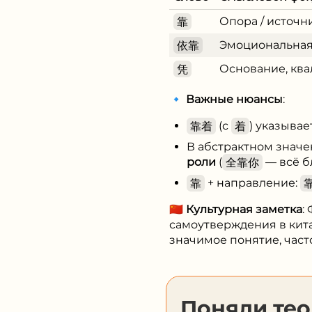
靠
Опора / источни
依靠
Эмоциональная
凭
Основание, ква
🔹
Важные нюансы
:
靠着
(с
着
) указывае
В абстрактном знач
роли
(
全靠你
— всё б
靠
+ направление:
🇨🇳
Культурная заметка
:
самоутверждения в кита
значимое понятие, част
Поняли те