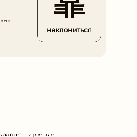
靠
овые
наклониться
 за счёт
— и работает в