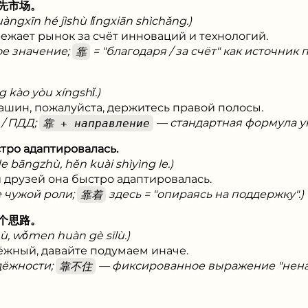
先市场。
uàngxīn hé jìshù lǐngxiān shìchǎng.)
ежает рынок за счёт инноваций и технологий.
ое значение;
靠
= "благодаря / за счёт" как источник
 kào yòu xíngshǐ.)
ашин, пожалуйста, держитесь правой полосы.
 / ПДД;
靠 + направление
— стандартная формула ук
 адаптировалась.
 bāngzhù, hěn kuài shìyìng le.)
друзей она быстро адаптировалась.
е чужой роли;
靠着
здесь = "опираясь на поддержку".)
个思路。
ù, wǒmen huàn gè sīlù.)
ёжный, давайте подумаем иначе.
дёжности;
靠不住
— фиксированное выражение "нена