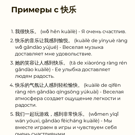
Примеры с
快乐
我很快乐。 (wǒ hěn kuàilè) - Я очень счастлив.
快乐的音乐让我感到愉悦。 (kuàilè de yīnyuè ràng
wǒ gǎndào yújué) - Веселая музыка
доставляет мне удовольствие.
她的笑容让人感到快乐。 (tā de xiàoróng ràng rén
gǎndào kuàilè) - Ее улыбка доставляет
людям радость.
快乐的气氛让人感到轻松愉快。 (kuàilè de qìfēn
ràng rén gǎndào qīngsōng yúkuài) - Веселая
атмосфера создает ощущение легкости и
радости.
我们一起玩游戏，感到非常快乐。 (wǒmen yīqǐ
wán yóuxì, gǎndào fēicháng kuàilè) - Мы
вместе играем в игры и чувствуем себя
очень счастливыми.