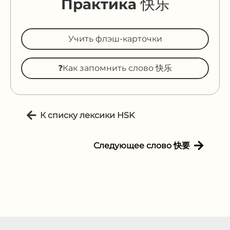
Практика 快乐
Учить флэш-карточки
❓Как запомнить слово 快乐
К списку лексики HSK
Следующее слово 快要