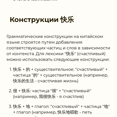
Конструкции
快乐
Грамматические конструкции на китайском
языке строятся путем добавления
соответствующих частиц и слов в зависимости
от контекста. Для лексики "快乐" (счастливый)
можно использовать следующие конструкции:
快乐 + 的 + существительное: "счастливый" +
частица "的" + существительное (например,
快乐的生活 - счастливая жизнь)
很 + 快乐: частица "很" + "счастливый"
(например, 我很快乐 - я счастлив)
快乐 + 地 + глагол: "счастливый" + частица "地"
+ глагол (например, 快乐地唱歌 - петь